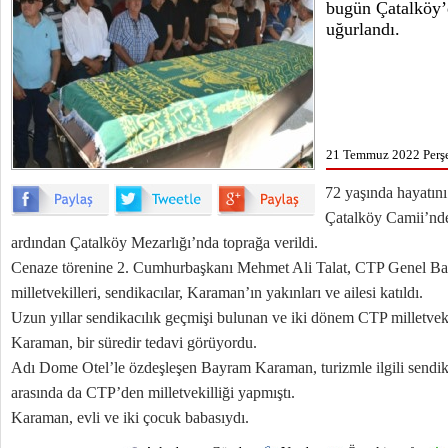
bugün Çatalköy’
uğurlandı.
21 Temmuz 2022 Perş
72 yaşında hayatı
Çatalköy Camii’nde
ardından Çatalköy Mezarlığı’nda toprağa verildi.
Cenaze törenine 2. Cumhurbaşkanı Mehmet Ali Talat, CTP Genel Ba
milletvekilleri, sendikacılar, Karaman’ın yakınları ve ailesi katıldı.
Uzun yıllar sendikacılık geçmişi bulunan ve iki dönem CTP milletve
Karaman, bir süredir tedavi görüyordu.
Adı Dome Otel’le özdeşleşen Bayram Karaman, turizmle ilgili sendi
arasında da CTP’den milletvekilliği yapmıştı.
Karaman, evli ve iki çocuk babasıydı.