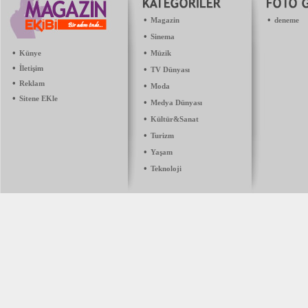
•
•
Magazin
deneme
•
Sinema
•
•
Künye
Müzik
•
İletişim
•
TV Dünyası
•
Reklam
•
Moda
•
Sitene EKle
•
Medya Dünyası
•
Kültür&Sanat
•
Turizm
•
Yaşam
•
Teknoloji