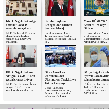
KKTC Sağlık Bakanlığı,
Cumhurbaşkanı
Minik HÜMEYRA
haftalık Covid 19
Erdoğan'dan Kurban
Kazandı Tedaviye
rakamlarını açıkladı.
Bayramı Mesajı
Gidiyor.
KKTC'de Covid 19 salgını
Cumhurbaşkanı Recep
Byturco Medya Yayın
alınan tüm tedbirlere
Tayyip Erdoğan Kurban
Grubumuza ait
rağmen can almaya ve
Bayramı Mesajında “Büyük
Gazetelerimizde'' Hay
bulaşarak ...
ve ...
Minik HÜMEYRA ...
KKTC Sağlık Bakanı
Girne Amerikan
Dünya Sağlık Örgü
Altuğra : Covid-19 İçin
Üniversitesiden
uyardı: koronavirüs
tedbirlerimiz sürüyor
Uluslararası Teşekkür ve
salgını henüz bitmed
Takdir Çalıştayı
KKTC Sağlık Bakanı İzlem
DSÖ Genel Direktörü 
Gürçağ Altuğra, Covid-19
Tedros Adhanom
Girne Amerikan
vakalarında son dönemde ...
Ghebreyesus, Cenevre
Üniversitesi’nin (GAÜ)
Kovid-19 ...
dünyanın her yerinden
gelen temsilcilerini ...