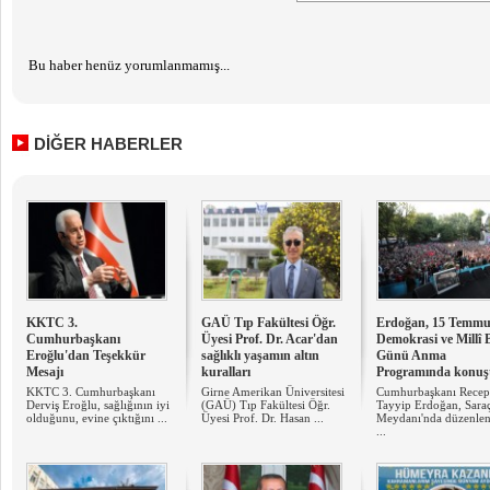
Bu haber henüz yorumlanmamış...
DİĞER HABERLER
KKTC 3.
GAÜ Tıp Fakültesi Öğr.
Erdoğan, 15 Temmu
Cumhurbaşkanı
Üyesi Prof. Dr. Acar'dan
Demokrasi ve Millî B
Eroğlu'dan Teşekkür
sağlıklı yaşamın altın
Günü Anma
Mesajı
kuralları
Programında konuş
KKTC 3. Cumhurbaşkanı
Girne Amerikan Üniversitesi
Cumhurbaşkanı Recep
Derviş Eroğlu, sağlığının iyi
(GAÜ) Tıp Fakültesi Öğr.
Tayyip Erdoğan, Sara
olduğunu, evine çıktığını ...
Üyesi Prof. Dr. Hasan ...
Meydanı'nda düzenle
...