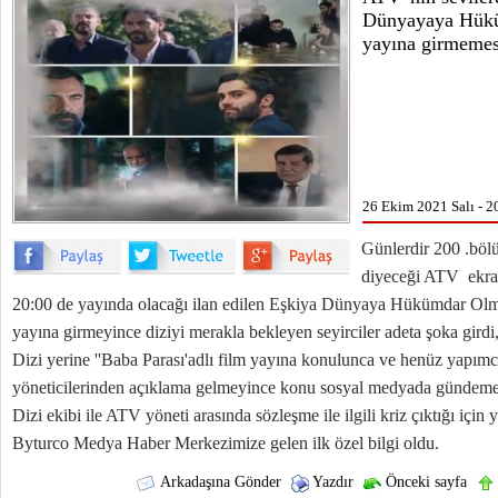
Dünyayaya Hükü
yayına girmemesi
26 Ekim 2021 Salı - 2
Günlerdir 200 .böl
diyeceği ATV ekran
20:00 de yayında olacağı ilan edilen Eşkiya Dünyaya Hükümdar Olm
yayına girmeyince diziyi merakla bekleyen seyirciler adeta şoka girdi
Dizi yerine ''Baba Parası'adlı film yayına konulunca ve henüz yapımc
yöneticilerinden açıklama gelmeyince konu sosyal medyada gündeme
Dizi ekibi ile ATV yöneti arasında sözleşme ile ilgili kriz çıktığı iç
Byturco Medya Haber Merkezimize gelen ilk özel bilgi oldu.
Arkadaşına Gönder
Yazdır
Önceki sayfa