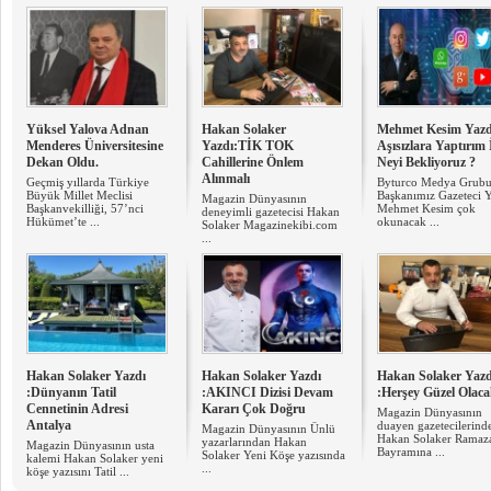
Yüksel Yalova Adnan
Hakan Solaker
Mehmet Kesim Yazd
Menderes Üniversitesine
Yazdı:TİK TOK
Aşısızlara Yaptırım 
Dekan Oldu.
Cahillerine Önlem
Neyi Bekliyoruz ?
Alınmalı
Geçmiş yıllarda Türkiye
Byturco Medya Grub
Büyük Millet Meclisi
Başkanımız Gazeteci 
Magazin Dünyasının
Başkanvekilliği, 57’nci
Mehmet Kesim çok
deneyimli gazetecisi Hakan
Hükümet’te ...
okunacak ...
Solaker Magazinekibi.com
...
Hakan Solaker Yazdı
Hakan Solaker Yazdı
Hakan Solaker Yazd
:Dünyanın Tatil
:AKINCI Dizisi Devam
:Herşey Güzel Olac
Cennetinin Adresi
Kararı Çok Doğru
Magazin Dünyasının
Antalya
duayen gazetecilerind
Magazin Dünyasının Ünlü
Hakan Solaker Ramaz
yazarlarından Hakan
Magazin Dünyasının usta
Bayramına ...
Solaker Yeni Köşe yazısında
kalemi Hakan Solaker yeni
...
köşe yazısını Tatil ...