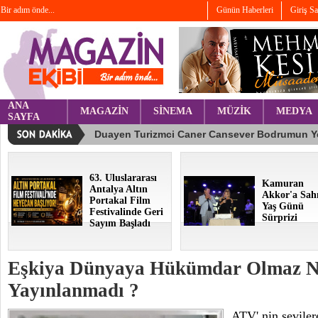
Bir adım önde...
Günün Haberleri
Giriş S
ANA
MAGAZİN
SİNEMA
MÜZİK
MEDYA
SAYFA
63. Uluslararası
Kamuran
Antalya Altın
Akkor'a Sah
Portakal Film
Yaş Günü
Festivalinde Geri
Sürprizi
Sayım Başladı
Eşkiya Dünyaya Hükümdar Olmaz 
Yayınlanmadı ?
ATV' nin seviler