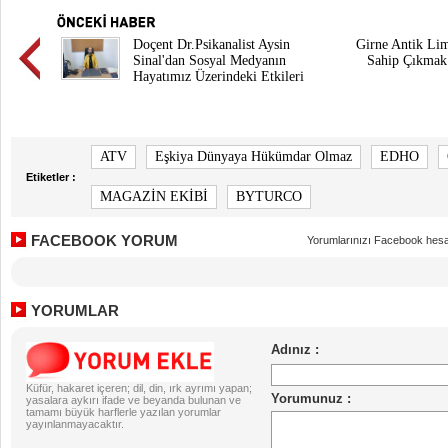
Doçent Dr.Psikanalist Aysin
Girne Antik Li
Sinal'dan Sosyal Medyanın
Sahip Çıkmak
Hayatımız Üzerindeki Etkileri
ATV
Eşkiya Dünyaya Hükümdar Olmaz
EDHO
Etiketler :
MAGAZİN EKİBİ
BYTURCO
FACEBOOK YORUM
Yorumlarınızı Facebook hesa
YORUMLAR
Küfür, hakaret içeren; dil, din, ırk ayrımı yapan;
yasalara aykırı ifade ve beyanda bulunan ve
tamamı büyük harflerle yazılan yorumlar
yayınlanmayacaktır.