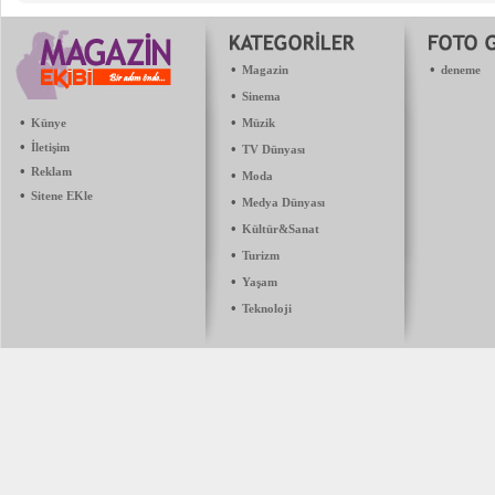
•
•
Magazin
deneme
•
Sinema
•
•
Künye
Müzik
•
İletişim
•
TV Dünyası
•
Reklam
•
Moda
•
Sitene EKle
•
Medya Dünyası
•
Kültür&Sanat
•
Turizm
•
Yaşam
•
Teknoloji