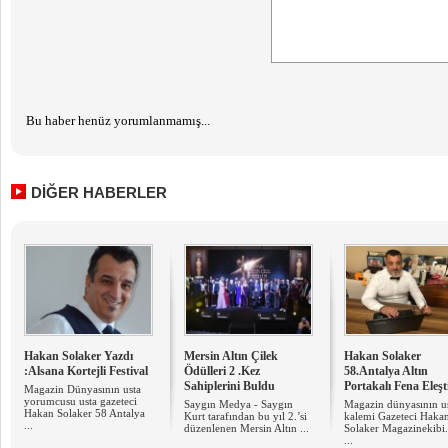
Bu haber henüz yorumlanmamış...
DİĞER HABERLER
Hakan Solaker Yazdı
Mersin Altın Çilek
Hakan Solaker
:Alsana Kortejli Festival
Ödülleri 2 .Kez
58.Antalya Altın
Sahiplerini Buldu
Portakalı Fena Eleşt
Magazin Dünyasının usta
yorumcusu usta gazeteci
Saygın Medya - Saygın
Magazin dünyasının u
Hakan Solaker 58 Antalya
Kurt tarafından bu yıl 2.’si
kalemi Gazeteci Haka
...
düzenlenen Mersin Altın ...
Solaker Magazinekibi
...