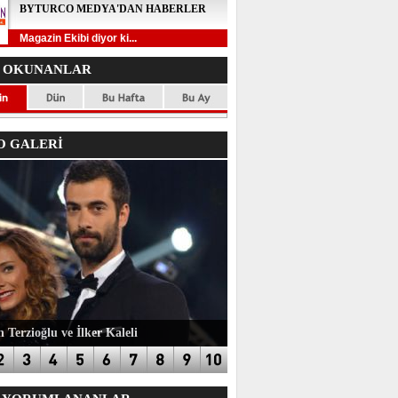
BYTURCO MEDYA'DAN HABERLER
Magazin Ekibi diyor ki...
 OKUNANLAR
 GALERİ
 Terzioğlu ve İlker Kaleli