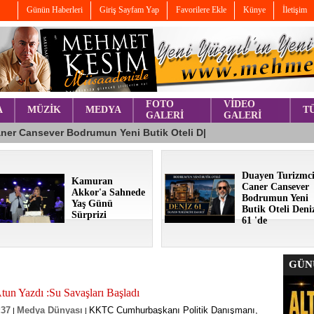
Günün Haberleri
Giriş Sayfam Yap
Favorilere Ekle
Künye
İletişim
FOTO
VİDEO
A
MÜZİK
MEDYA
T
GALERİ
GALERİ
Duayen Turizmc
Kamuran
Caner Cansever
Akkor'a Sahnede
Bodrumun Yeni
Yaş Günü
Butik Oteli Deni
Sürprizi
61 'de
GÜNÜ
Atun Yazdı :Su Savaşları Başladı
:37
Medya Dünyası
KKTC Cumhurbaşkanı Politik Danışmanı,
|
|