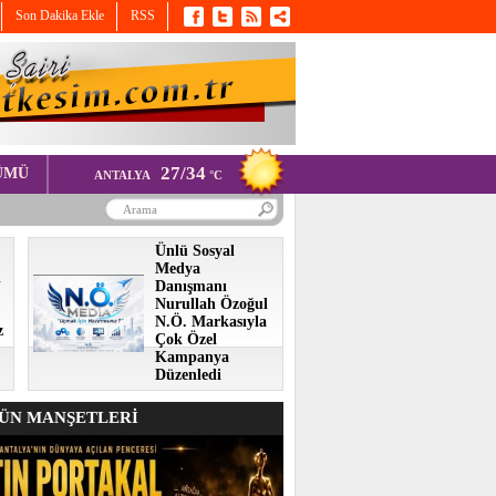
Son Dakika Ekle
RSS
27/34
ÜMÜ
ANTALYA
°C
Ünlü Sosyal
Medya
i
Danışmanı
Nurullah Özoğul
N.Ö. Markasıyla
z
Çok Özel
Kampanya
Düzenledi
N MANŞETLERİ