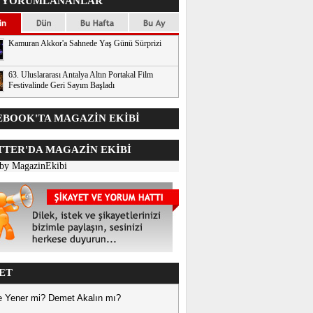
 YORUMLANANLAR
Kamuran Akkor'a Sahnede Yaş Günü Sürprizi
63. Uluslararası Antalya Altın Portakal Film
Festivalinde Geri Sayım Başladı
BOOK'TA MAGAZİN EKİBİ
TER'DA
MAGAZİN EKİBİ
 by MagazinEkibi
ET
 Yener mi? Demet Akalın mı?