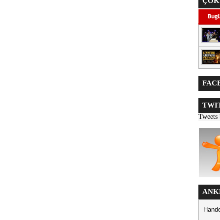
ÇOK
FACE
TWIT
Tweets
ANK
Hande