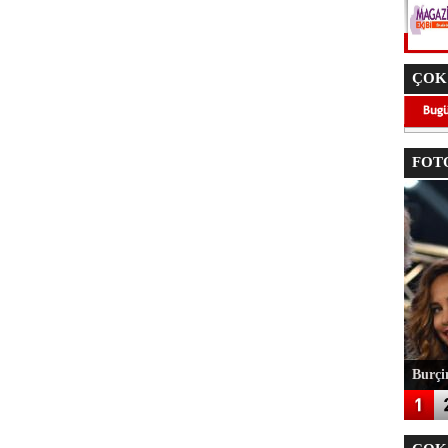
ÇOK
FOTO
Burçin