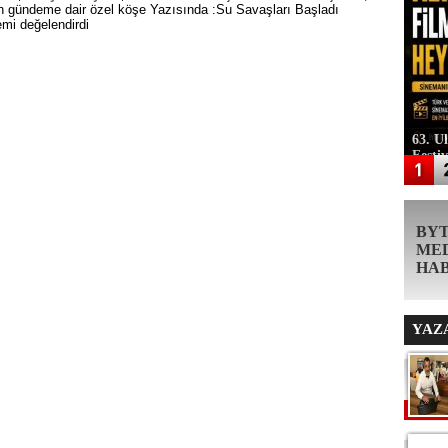
un gündeme dair özel köşe Yazısında :Su Savaşları Başladı
emi değelendirdi
63. U
Festi
BY
ME
HA
YAZ