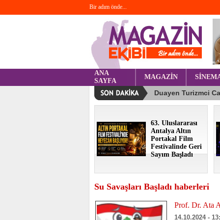
Bir adım önde...
ANA
MAGAZİN
SİNEM
SAYFA
63. Uluslararası
Antalya Altın
Portakal Film
Festivalinde Geri
Sayım Başladı
Su Savaşları Başladı haberleri
Prof. Dr. Ata 
14.10.2024 - 13