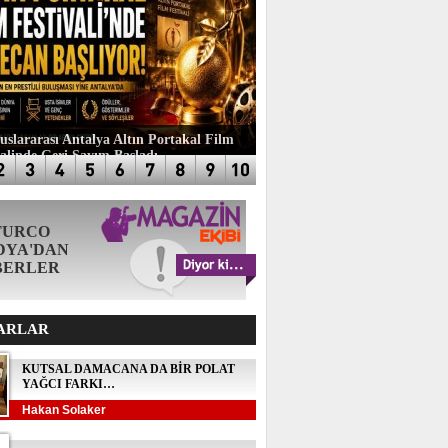
luslararası Antalya Altın Portakal Film
valinde Geri Sayım Başladı
TURCO
DYA'DAN
BERLER
ARLAR
KUTSAL DAMACANA DA BİR POLAT
YAĞCI FARKI…
Hakan Solaker