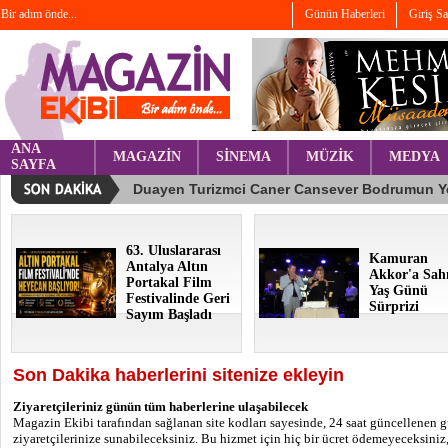
Bir adım önde...
Günün Haberleri
Giriş S
ANA
MAGAZİN
SİNEMA
MÜZİK
MEDYA
SAYFA
63. Uluslararası
Kamuran
Antalya Altın
Akkor'a Sah
Portakal Film
Yaş Günü
Festivalinde Geri
Sürprizi
Sayım Başladı
Son Dakika haberlerini sitenize ekleyin
Ziyaretçileriniz günün tüm haberlerine ulaşabilecek
Magazin Ekibi tarafından sağlanan site kodları sayesinde, 24 saat güncellenen 
ziyaretçilerinize sunabileceksiniz. Bu hizmet için hiç bir ücret ödemeyeceksiniz, 