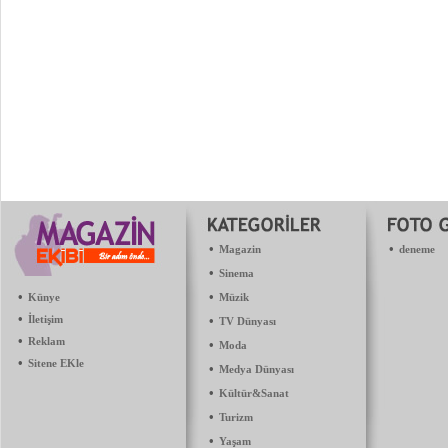
•
•
Magazin
deneme
•
Sinema
•
•
Künye
Müzik
•
İletişim
•
TV Dünyası
•
Reklam
•
Moda
•
Sitene EKle
•
Medya Dünyası
•
Kültür&Sanat
•
Turizm
•
Yaşam