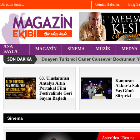
Bir adım önde...
Günün Haberleri
Giriş S
ANA
MAGAZİN
SİNEMA
MÜZİK
MEDYA
SAYFA
63. Uluslararası
Kamuran
Antalya Altın
Akkor'a Sah
Portakal Film
Yaş Günü
Festivalinde Geri
Sürprizi
Sayım Başladı
Sinema
Asiye'den “Ben ne