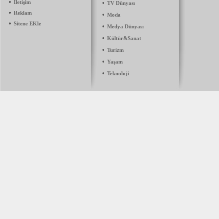
•
İletişim
•
TV Dünyası
•
Reklam
•
Moda
•
Sitene EKle
•
Medya Dünyası
•
Kültür&Sanat
•
Turizm
•
Yaşam
•
Teknoloji