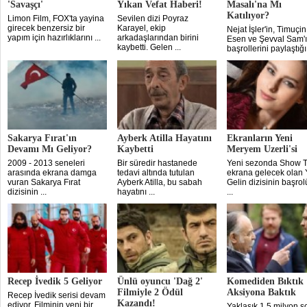
'Savaşçı'
Yıkan Vefat Haberi!
Masalı'na Mı
Katılıyor?
Limon Film, FOX'ta yayina
Sevilen dizi Poyraz
girecek benzersiz bir
Karayel, ekip
Nejat İşler'in, Timuçin
yapım için hazırlıklarını ...
arkadaşlarından birini
Esen ve Şevval Sam'
kaybetti. Gelen ...
başrollerini paylaştığı 
Sakarya Fırat'ın
Ayberk Atilla Hayatını
Ekranların Yeni
Devamı Mı Geliyor?
Kaybetti
Meryem Uzerli'si
2009 - 2013 seneleri
Bir süredir hastanede
Yeni sezonda Show 
arasında ekrana damga
tedavi altında tutulan
ekrana gelecek olan 
vuran Sakarya Fırat
Ayberk Atilla, bu sabah
Gelin dizisinin başro
dizisinin ...
hayatını ...
...
Recep İvedik 5 Geliyor
Ünlü oyuncu 'Dağ 2'
Komediden Bıktık
Filmiyle 2 Ödül
Aksiyona Baktık
Recep İvedik serisi devam
Kazandı!
ediyor. Filminin yeni bir
Yaklaşık 1.5 milyon s