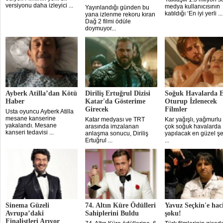
versiyonu daha izleyici ...
medya kullanıcısının
Yayınlandığı günden bu
katıldığı ‘En iyi yerli ...
yana izlenme rekoru kıran
Dağ 2 filmi ödüle
doymuyor...
Ayberk Atilla’dan Kötü
Diriliş Ertuğrul Dizisi
Soğuk Havalarda 
Haber
Katar'da Gösterime
Oturup İzlenecek
Girecek
Filmler
Usta oyuncu Ayberk Atilla
mesane kanserine
Katar medyası ve TRT
Kar yağışlı, yağmurlu
yakalandı. Mesane
arasında imzalanan
çok soğuk havalarda
kanseri tedavisi ...
anlaşma sonucu, Diriliş
yapılacak en güzel şe
Ertuğrul ...
...
Sinema Güzeli
74. Altın Küre Ödülleri
Yavuz Seçkin'e hac
Avrupa’daki
Sahiplerini Buldu
şoku!
Finalistleri Arıyor