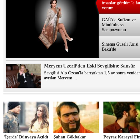
insanlar gördüm”e far
yorum
GAÜ'de Sufizm ve
Mindfulness
Sempozyumu
Sinema Güzeli Jürisi
Bakü'de
Meryem Uzerli’den Eski Sevgilisine Sansür
Sevgilisi Alp Özcan'la barıştıktan 1,5 ay sonra yenide
ayrılan Meryem ...
‘İçerde’ Dünyaya Açıldı
Şahan Gökbakar
Poyraz Karayel Fin