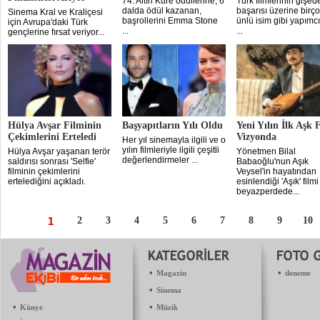
74. Altın Küre ödüllerine, 6
Türk filmlerinin gişed
dalda ödül kazanan,
başarısı üzerine birç
Sinema Kral ve Kraliçesi
başrollerini Emma Stone
ünlü isim gibi yapımcı
için Avrupa'daki Türk
...
...
gençlerine fırsat veriyor...
Hülya Avşar Filminin
Başyapıtların Yılı Oldu
Yeni Yılın İlk Aşk 
Çekimlerini Erteledi
Vizyonda
Her yıl sinemayla ilgili ve o
yılın filmleriyle ilgili çeşitli
Hülya Avşar yaşanan terör
Yönetmen Bilal
değerlendirmeler ...
saldırısı sonrası 'Selfie'
Babaoğlu'nun Aşık
filminin çekimlerini
Veysel'in hayatından
ertelediğini açıkladı.
esinlendiği 'Aşık' filmi
beyazperdede...
1
2
3
4
5
6
7
8
9
10
•
•
Magazin
deneme
•
Sinema
•
•
Künye
Müzik