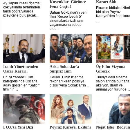
Kuyrukları Görünce
Kararı Aldı
Ay Yapım imzalı ‘İçerde',
Fena Coştu!
çok yakında birbirinden
Ekranın iddialı dizile
farklı coğrafyalarda
biri olan Poyraz
Şahan Gökbakar'ın yeni
izleyiciyle buluşacak...
Karayel'den final karar
filmi 'Recep İvedik 5'
...
sinemalarda izdiham
yaşanmasına sebep
oldu...
İranlı Yönetmenden
Arka Sokaklar'a
Üç Film Vizyona
Oscar Kararı!
Sürpriz İsim
Girecek
En İyi Yabancı Film
KANAL D'nin izlenme
Türkiye'deki sinema
kategorisinde Oscar'a
rekorları kıran polisiye
salonlarında bu hafta
aday gösterilen "Satıcı"
dizisi “Arka Sokaklar”ın ...
aksiyon, dram ve
filminin ...
animasyon türünde ...
FOX'ta Yeni Dizi
Poyraz Kareyel Ekibini
Nejat İşler 'Bodru