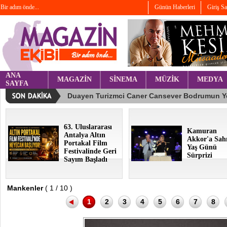
Bir adım önde...
Günün Haberleri
Giriş S
ANA
MAGAZİN
SİNEMA
MÜZİK
MEDYA
SAYFA
63. Uluslararası
Kamuran
Antalya Altın
Akkor'a Sah
Portakal Film
Yaş Günü
Festivalinde Geri
Sürprizi
Sayım Başladı
Mankenler
( 1 / 10 )
1
2
3
4
5
6
7
8