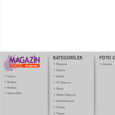
•
•
Magazin
deneme
•
Sinema
•
•
Künye
Müzik
•
İletişim
•
TV Dünyası
•
Reklam
•
Moda
•
Sitene EKle
•
Medya Dünyası
•
Kültür&Sanat
•
Turizm
•
Yaşam