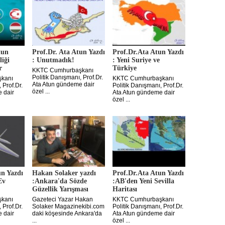
tun
Prof.Dr. Ata Atun Yazdı
Prof.Dr.Ata Atun Yazdı
liği
: Unutmadık!
: Yeni Suriye ve
r
Türkiye
KKTC Cumhurbaşkanı
Politik Danışmanı, Prof.Dr.
kanı
KKTC Cumhurbaşkanı
Ata Atun gündeme dair
 Prof.Dr.
Politik Danışmanı, Prof.Dr.
özel ...
 dair
Ata Atun gündeme dair
özel ...
un Yazdı
Hakan Solaker yazdı
Prof.Dr.Ata Atun Yazdı
Ev
:Ankara'da Sözde
:AB'den Yeni Sevilla
Güzellik Yarışması
Haritası
kanı
Gazeteci Yazar Hakan
KKTC Cumhurbaşkanı
 Prof.Dr.
Solaker Magazinekibi.com
Politik Danışmanı, Prof.Dr.
 dair
daki köşesinde Ankara'da
Ata Atun gündeme dair
...
özel ...