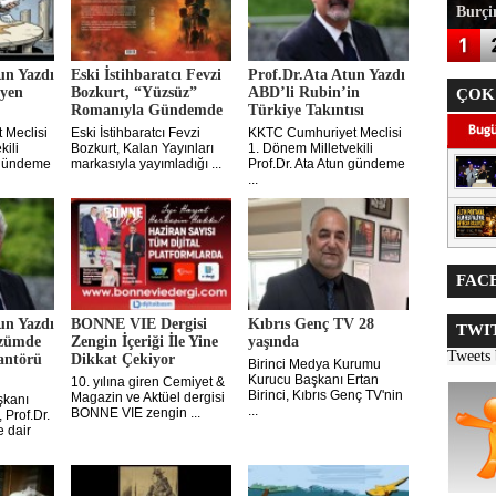
Burçin
un Yazdı
Eski İstihbaratcı Fevzi
Prof.Dr.Ata Atun Yazdı
eyen
Bozkurt, “Yüzsüz”
ABD’li Rubin’in
ÇOK
Romanıyla Gündemde
Türkiye Takıntısı
 Meclisi
Eski İstihbaratcı Fevzi
KKTC Cumhuriyet Meclisi
kili
Bozkurt, Kalan Yayınları
1. Dönem Milletvekili
n gündeme
markasıyla yayımladığı ...
Prof.Dr. Ata Atun gündeme
...
FACE
un Yazdı
BONNE VIE Dergisi
Kıbrıs Genç TV 28
TWIT
özümde
Zengin İçeriği İle Yine
yaşında
Tweets
antörü
Dikkat Çekiyor
Birinci Medya Kurumu
Kurucu Başkanı Ertan
10. yılına giren Cemiyet &
Birinci, Kıbrıs Genç TV'nin
Magazin ve Aktüel dergisi
kanı
...
BONNE VIE zengin ...
 Prof.Dr.
 dair