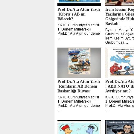
Prof.Dr.Ata Atun Yazdı
İrem Kesim Kö
:Kıbrıs’ı AB mi
Yazılarına Gile
Bölecek?
Gölgesinde Huk
Başladı
KKTC Cumhuriyet Meclisi
1. Dönem Milletvekili
Byturco Medya Ya
Prof.Dr. Ata Atun gündeme
Grubumuz Başkan
...
İrem Kesim Bytu
Grubumuza ...
Prof.Dr.Ata Atun Yazdı
Prof.Dr.Ata At
:Rumların AB Dönem
: ABD NATO’d
Başkanlığı Rüyası
Ayrılıyor mu?
KKTC Cumhuriyet Meclisi
KKTC Cumhuriyet
1. Dönem Milletvekili
1. Dönem Milletve
Prof.Dr. Ata Atun gündeme
Prof.Dr. Ata Atu
...
...