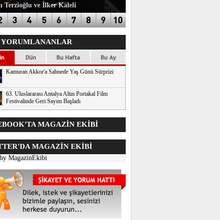
 Terzioğlu ve İlker Kaleli
 YORUMLANANLAR
Kamuran Akkor'a Sahnede Yaş Günü Sürprizi
63. Uluslararası Antalya Altın Portakal Film
Festivalinde Geri Sayım Başladı
BOOK'TA MAGAZİN EKİBİ
TER'DA
MAGAZİN EKİBİ
 by MagazinEkibi