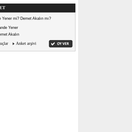
ET
 Yener mi? Demet Akalın mı?
ande Yener
met Akalın
uçlar
Anket arşivi