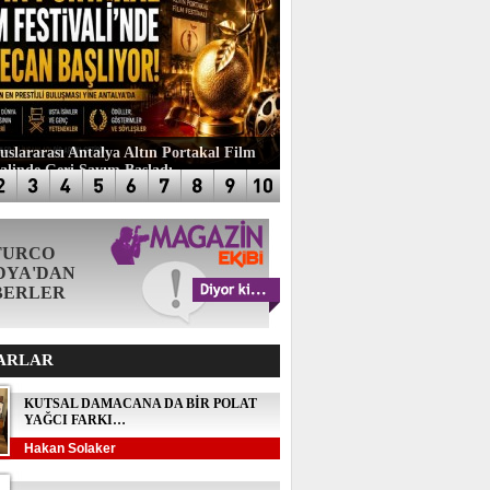
luslararası Antalya Altın Portakal Film
valinde Geri Sayım Başladı
TURCO
DYA'DAN
BERLER
ARLAR
KUTSAL DAMACANA DA BİR POLAT
YAĞCI FARKI…
Hakan Solaker