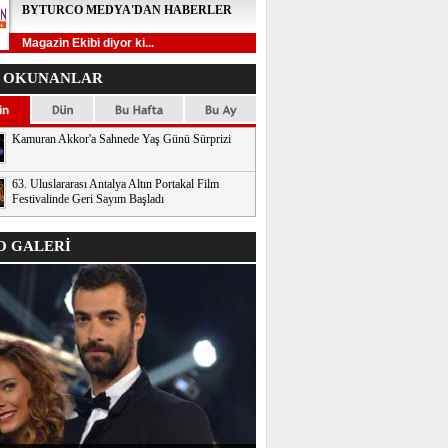
BYTURCO MEDYA'DAN HABERLER
Magazin Ekibi diyor ki...
 OKUNANLAR
Kamuran Akkor'a Sahnede Yaş Günü Sürprizi
63. Uluslararası Antalya Altın Portakal Film
Festivalinde Geri Sayım Başladı
 GALERİ