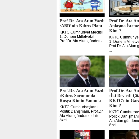
Prof.Dr. Ata Atun Yazdı
Prof.Dr. Ata At
:ABD’nin Kıbrıs Planı
Anlaşma İstem
Kim ?
KKTC Cumhuriyet Meclisi
1. Dönem Milletvekili
KKTC Cumhuriyet
Prof.Dr. Ata Atun gündeme
1. Dönem Milletve
...
Prof.Dr. Ata Atu
...
Prof.Dr. Ata Atun Yazdı
Prof.Dr. Ata At
:Kıbrıs Sorununda
:İki Devletli Ç
Rusya Kimin Yanında
KKTC'nin Gar
Kim ?
KKTC Cumhurbaşkanı
Politik Danışmanı, Prof.Dr.
KKTC Cumhurbaş
Ata Atun gündeme dair
Politik Danışmanı,
özel ...
Ata Atun gündeme
özel ...