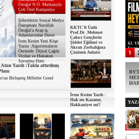
Özoğul N.Ö. Markasıyla
Çok Özel Kampanya
Düzenledi
Şöhretlerin Sosyal Medya
Danışmanı Nurullah
KKTC'li Ünlü
Özoğul'a Arap iş
Prof.Dr .Mehmet
Adamlarından Davet
Çakıcı Gençlerin
İrem Kesim Yeni Köşe
Şiddet Eğilimi ve
63. U
Yazısı :Algoritmaların
Akran Zorbalığına
Festi
Ötesinde: Dijital Çağda
Çözümü Anlattı
Vicdan ve Hukukun
Savunma Hattı
Atun Yazdı :Takla attırılmış
Planı
BY
ME
n'un Birleşmiş Milletler Genel
HA
İrem Kesim Yazdı :
Hak mı Kazanır,
YAZ
Hakkaniyet mi?