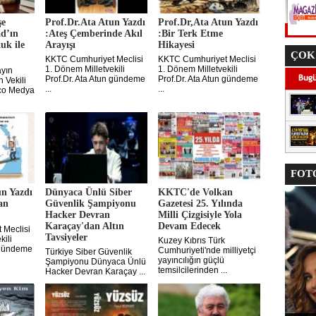
şe
Prof.Dr.Ata Atun Yazdı
Prof.Dr,Ata Atun Yazdı
ad’ın
:Ateş Çemberinde Akıl
:Bir Terk Etme
uk ile
Arayışı
Hikayesi
ÇOK
KKTC Cumhuriyet Meclisi
KKTC Cumhuriyet Meclisi
1. Dönem Milletvekili
1. Dönem Milletvekili
yın
Prof.Dr. Ata Atun gündeme
Prof.Dr. Ata Atun gündeme
 Vekili
...
...
rco Medya
FOTO
un Yazdı
Dünyaca Ünlü Siber
KKTC'de Volkan
an
Güvenlik Şampiyonu
Gazetesi 25. Yılında
Hacker Devran
Milli Çizgisiyle Yola
Karaçay'dan Altın
Devam Edecek
 Meclisi
Tavsiyeler
kili
Kuzey Kıbrıs Türk
n gündeme
Cumhuriyeti'nde milliyetçi
Türkiye Siber Güvenlik
yayıncılığın güçlü
Şampiyonu Dünyaca Ünlü
temsilcilerinden ...
Hacker Devran Karaçay ...