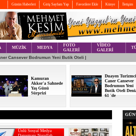
Günün Haberleri
Giriş Sayfam Yap
Favorilere Ekle
Künye
İletişim
FOTO
VİDEO
A
MÜZİK
MEDYA
T
GALERİ
GALERİ
Duayen Turizmc
Kamuran
Caner Cansever
Akkor'a Sahnede
Bodrumun Yeni
Yaş Günü
Butik Oteli Deni
Sürprizi
61 'de
GÜNÜ
Ünlü Sosyal Medya
Danışmanı Nurullah