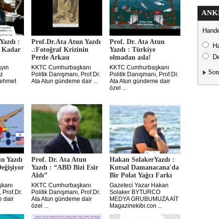
ANK
Hande
azdı :
Prof.Dr.Ata Atun Yazdı
Prof. Dr. Ata Atun
H
e Kadar
.:Fotoğraf Krizinin
Yazdı : Türkiye
De
Perde Arkası
olmadan asla!
yın
KKTC Cumhurbaşkanı
KKTC Cumhurbaşkanı
Son
z
Politik Danışmanı, Prof.Dr.
Politik Danışmanı, Prof.Dr.
Mehmet
Ata Atun gündeme dair ...
Ata Atun gündeme dair
özel ...
un Yazdı
Prof. Dr. Ata Atun
Hakan SolakerYazdı :
Değişiyor
Yazdı : “ABD Bizi Esir
Kutsal Damanacana'da
Aldı”
Bir Polat Yağcı Farkı
kanı
KKTC Cumhurbaşkanı
Gazeteci Yazar Hakan
 Prof.Dr.
Politik Danışmanı, Prof.Dr.
Solaker BYTURCO
 dair
Ata Atun gündeme dair
MEDYA GRUBUMUZA AİT
özel ...
Magazinekibi.con ...