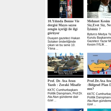
10.Yılında Bonne Vie
Mehmet Kesim Y
dergisi Mayıs sayısı
Siz,Evet Siz, N
zengin içeriği ile ilgi
İyisiniz ?
görüyor
Byturco Medya Ya
Kurulu Başkanımı
Duayen gazeteci Hakan
Gazeteci Yazar 
Solaker önderliğinde
Kesim İYİLİK ...
çıkan ve bu sene 10.
Yılına ...
Prof. Dr. Ata Atun
Prof.Dr.Ata At
Yazdı : Zoraki Misafir
:Bölgesel Plan 
mu?
KKTC Cumhurbaşkanı
Politik Danışmanı, Prof.Dr.
KKTC Cumhurbaş
Ata Atun gündeme dair
Politik Danışmanı,
özel ...
Ata Atun gündeme
özel ...