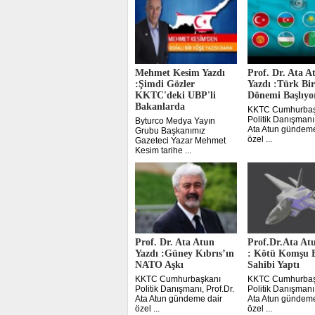
Mehmet Kesim Yazdı
Prof. Dr. Ata A
:Şimdi Gözler
Yazdı :Türk Bir
KKTC'deki UBP'li
Dönemi Başlıyo
Bakanlarda
KKTC Cumhurbaş
Politik Danışmanı,
Byturco Medya Yayın
Ata Atun gündeme
Grubu Başkanımız
özel ...
Gazeteci Yazar Mehmet
Kesim tarihe ...
Prof. Dr. Ata Atun
Prof.Dr.Ata At
Yazdı :Güney Kıbrıs’ın
: Kötü Komşu 
NATO Aşkı
Sahibi Yaptı
KKTC Cumhurbaşkanı
KKTC Cumhurbaş
Politik Danışmanı, Prof.Dr.
Politik Danışmanı,
Ata Atun gündeme dair
Ata Atun gündeme
özel ...
özel ...