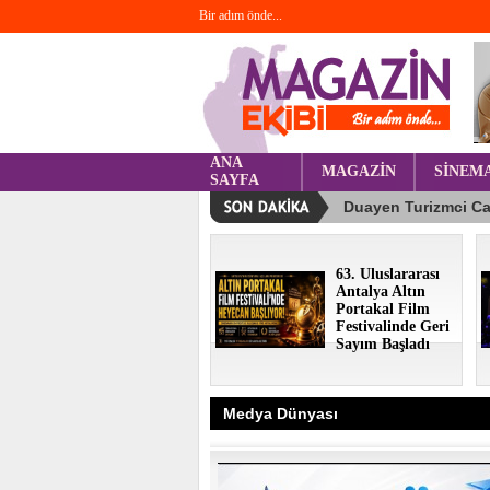
Bir adım önde...
ANA
MAGAZİN
SİNEM
SAYFA
63. Uluslararası
Antalya Altın
Portakal Film
Festivalinde Geri
Sayım Başladı
Medya Dünyası