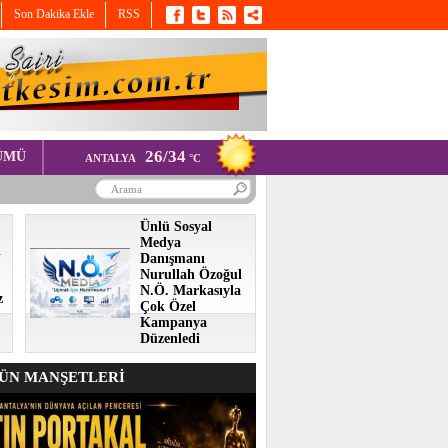
Son Dakika Ekle
RSS
26/34
ÜMÜ
ANTALYA
°C
Ünlü Sosyal
Medya
i
Danışmanı
Nurullah Özoğul
N.Ö. Markasıyla
z
Çok Özel
Kampanya
Düzenledi
N MANŞETLERİ