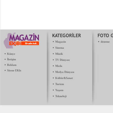
•
•
Magazin
deneme
•
Sinema
•
•
Künye
Müzik
•
İletişim
•
TV Dünyası
•
Reklam
•
Moda
•
Sitene EKle
•
Medya Dünyası
•
Kültür&Sanat
•
Turizm
•
Yaşam
•
Teknoloji