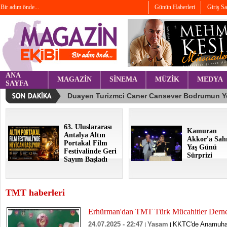
Bir adım önde...
Günün Haberleri
Giriş S
ANA
MAGAZİN
SİNEMA
MÜZİK
MEDYA
SAYFA
63. Uluslararası
Kamuran
Antalya Altın
Akkor'a Sah
Portakal Film
Yaş Günü
Festivalinde Geri
Sürprizi
Sayım Başladı
TMT haberleri
Erhürman'dan TMT Türk Mücahitler Derneğ
24.07.2025 - 22:47
Yaşam
KKTC'de Anamuhale
|
|