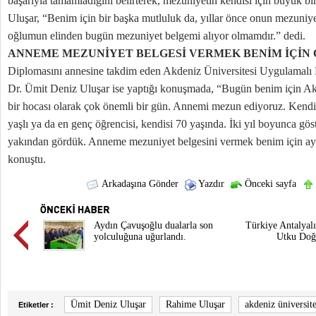
başarıyla tamamladığını belirterek, mezuniyetin kendisi için büyük bir
Uluşar, “Benim için bir başka mutluluk da, yıllar önce onun mezuni
oğlumun elinden bugün mezuniyet belgemi alıyor olmamdır.” dedi.
ANNEME MEZUNİYET BELGESİ VERMEK BENİM İÇİN
Diplomasını annesine takdim eden Akdeniz Üniversitesi Uygulamalı B
Dr. Ümit Deniz Uluşar ise yaptığı konuşmada, “Bugün benim için Akd
bir hocası olarak çok önemli bir gün. Annemi mezun ediyoruz. Kendi
yaşlı ya da en genç öğrencisi, kendisi 70 yaşında. İki yıl boyunca gös
yakından gördük. Anneme mezuniyet belgesini vermek benim için ayr
konuştu.
Arkadaşına Gönder
Yazdır
Önceki sayfa
Aydın Çavuşoğlu dualarla son
Türkiye Antalyal
yolculuğuna uğurlandı.
Utku Doğa
Ümit Deniz Uluşar
Rahime Uluşar
akdeniz üniversite
Etiketler :