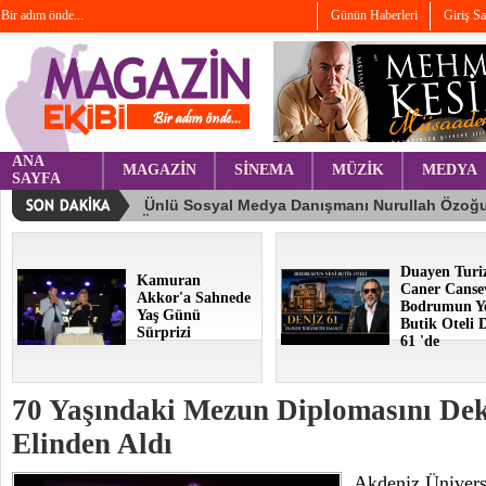
Bir adım önde...
Günün Haberleri
Giriş S
ANA
MAGAZİN
SİNEMA
MÜZİK
MEDYA
SAYFA
Duayen Turi
Kamuran
Caner Canse
Akkor'a Sahnede
Bodrumun Y
Yaş Günü
Butik Oteli 
Sürprizi
61 'de
70 Yaşındaki Mezun Diplomasını De
Elinden Aldı
Akdeniz Ünivers