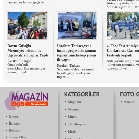
tarafından hayata geçirilen
Abiye Kıyafette Ünü
...
Sınırları aşan Ünlü Mo
Davut Güloğlu
İbrahim Tatlıses,yeni
4. FoodFest Antalya
Mezuniyet Töreninde
inşaat projesinin tanıtım
Uluslararası Gastr
Öğrencilere Sürpriz Yaptı
toplantısını kebap şöleni
Festivali başladı
ile yaptı
Avcılar Cihangir
Antalya’nın zengin m
Ortaokulu’nda
kültürünü tanıtmak, y
İbrahim Tatlıses,
gerçekleştirilen mezuniyet
lezzetlerini ve ...
Seyrantepe’deki arsasında
töreni, bu yıl ...
hayata geçirilecek yeni
inşaat ...
•
•
Magazin
deneme
•
Sinema
•
•
Künye
Müzik
•
İletişim
•
TV Dünyası
•
Reklam
•
Moda
•
Sitene EKle
•