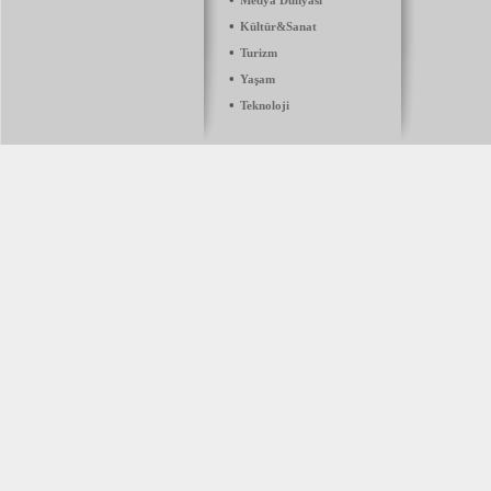
Medya Dünyası
•
Kültür&Sanat
•
Turizm
•
Yaşam
•
Teknoloji