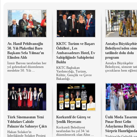
Av. Hanif Pehlivanoğlu
KKTC Turizm ve Başarı
Antalya Büyükşehir
50. Yılı Plaketlini Baro
Ödülleri , Les
Belediyesi'nden söm
Başkanı Sefa Yılmaz’ın
Ambassadeurs Hotel, Ev
tatilinde dolu dolu
Elinden Aldı
Sahipliğinde Sahiplerini
program
Buldu
İzmir Barosu tarafından her
Antalya Büyükşehir
yıl geleneksel düzenlenen
Belediyesi, sömestr tat
KKTC Başbakan
meslekte 50. Yılı ...
çocukların hem eğlenip
Yardımcılığı, Turizm,
Kültür, Gençlik ve Çevre
Bakanlığı ...
Türk Sinemasının Yeni
Korkuteli'de Güreş ve
Ünlü Moda Tasarımc
Yıldızları Cahide
Şenlik Heyecanı
Pınar Bent Gelin
Palazzo'da Sahneye Çıktı
Adaylarına Büyük
Korkuteli Belediyesi
Sürpriz Hazırlığınd
tarafından bu yıl 34.’sü
Hakan Solaker'in
düzenlenecek olan Altın ...
liderliğinde Solaker Projesi
Türkiye'de Gelinlik ve