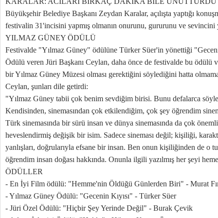
KARALAR: ACILARI BİRKAÇ DAKİKA BİLE UNUTTURDU
Büyükşehir Belediye Başkanı Zeydan Karalar, açılışta yaptığı konuş
festivalin 31'incisini yapmış olmanın onurunu, gururunu ve sevincini y
YILMAZ GÜNEY ÖDÜLÜ
Festivalde "Yılmaz Güney" ödülüne Türker Süer'in yönettiği "Gecenin
Ödülü veren Jüri Başkanı Ceylan, daha önce de festivalde bu ödülü 
bir Yılmaz Güney Müzesi olması gerektiğini söylediğini hatta olmamas
Ceylan, şunları dile getirdi:
"Yılmaz Güney tabii çok benim sevdiğim birisi. Bunu defalarca söylem
Kendisinden, sinemasından çok etkilendiğim, çok şey öğrendim sinem
Türk sinemasında bir sürü insan ve dünya sinemasında da çok önemli 
heveslendirmiş değişik bir isim. Sadece sineması değil; kişiliği, karakteri
yanlışları, doğrularıyla efsane bir insan. Ben onun kişiliğinden de o t
öğrendim insan doğası hakkında. Onunla ilgili yazılmış her şeyi h
ÖDÜLLER
- En İyi Film ödülü: "Hemme'nin Öldüğü Günlerden Biri" - Murat Fı
- Yılmaz Güney Ödülü: "Gecenin Kıyısı" - Türker Süer
- Jüri Özel Ödülü: "Hiçbir Şey Yerinde Değil" - Burak Çevik