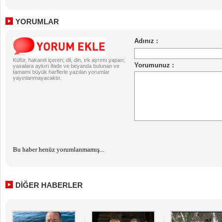
YORUMLAR
Küfür, hakaret içeren; dil, din, ırk ayrımı yapan;
yasalara aykırı ifade ve beyanda bulunan ve
tamamı büyük harflerle yazılan yorumlar
yayınlanmayacaktır.
Bu haber henüz yorumlanmamış...
DİĞER HABERLER