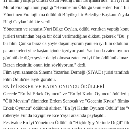
11 filmin yarıştığı Ulusal Uzun Metraj Film Yarışması'nda "En İyi Fi
Murat Fıratoğlu'nun yaptığı "Hemme'nin Öldüğü Günlerden Biri" film
Yönetmen Fıratoğlu'na ödülünü Büyükşehir Belediye Başkanı Zeydan 
Bilgi Ceylan birlikte verdi.
Yönetmen ve senarist Nuri Bilge Ceylan, ödülü verirken yaptığı konu
jürileri tarafından başka bir ödül verilmediğine dikkati çekerek "Bu, 
bir film. Çünkü biraz da şöyle düşünüyorum yani en iyi film ödülünü 
parametreleri yine baştan içinde içeriyor yani. Yani onda zaten oyunc
görüntü de diğer şeyler de iyi olmasa zaten en iyi film ödülünü almaz.
Bazen eleştirilir, onun için söylüyorum." dedi.
Film aynı zamanda Sinema Yazarları Derneği (SİYAD) jürisi tarafın
Film Ödülü'ne layık görüldü.
EN İYİ ERKEK VE KADIN OYUNCU ÖDÜLLERİ
Gecede "En İyi Erkek Oyuncu" ve "En İyi Kadın Oyuncu" ödülleri pay
"Ölü Mevsim" filminden Erdem Şenocak ve "Gecenin Kıyısı" filmin
Erkek Oyuncu" ödülünü alırken "En İyi Kadın Oyuncu Ödülü" ise "
rolleriyle Funda Eryiğit ve Ece Yaşar arasında paylaşıldı.
Festivalde En İyi Yönetmen Ödülü'nü "Hiçbir Şey Yerinde Değil" fil