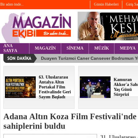
Bir adım önde...
Günün Haberleri
Giriş S
ANA
MAGAZİN
SİNEMA
MÜZİK
MEDYA
SAYFA
63. Uluslararası
Kamuran
Antalya Altın
Akkor'a Sah
Portakal Film
Yaş Günü
Festivalinde Geri
Sürprizi
Sayım Başladı
Adana Altın Koza Film Festivali'nde
sahiplerini buldu
31. Uluslararası