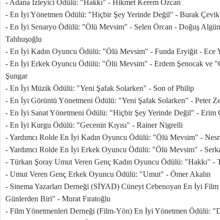
- Adana İzleyici Ödülü: "Hakkı" - Hikmet Kerem Özcan
- En İyi Yönetmen Ödülü: "Hiçbir Şey Yerinde Değil" - Burak Çevik
- En İyi Senaryo Ödülü: "Ölü Mevsim" - Selen Örcan - Doğuş Algü
Tahhuşoğlu
- En İyi Kadın Oyuncu Ödülü: "Ölü Mevsim" - Funda Eryiğit - Ece 
- En İyi Erkek Oyuncu Ödülü: "Ölü Mevsim" - Erdem Şenocak ve "G
Şungar
- En İyi Müzik Ödülü: "Yeni Şafak Solarken" - Son of Philip
- En İyi Görüntü Yönetmeni Ödülü: "Yeni Şafak Solarken" - Peter Ze
- En İyi Sanat Yönetmeni Ödülü: "Hiçbir Şey Yerinde Değil" - Erim 
- En İyi Kurgu Ödülü: "Gecenin Kıyısı" - Rainer Nigrelli
- Yardımcı Rolde En İyi Kadın Oyuncu Ödülü: "Ölü Mevsim" - Nesr
- Yardımcı Rolde En İyi Erkek Oyuncu Ödülü: "Ölü Mevsim" - Serk
- Türkan Şoray Umut Veren Genç Kadın Oyuncu Ödülü: "Hakkı" - 
- Umut Veren Genç Erkek Oyuncu Ödülü: "Umut" - Ömer Akalın
- Sinema Yazarları Derneği (SİYAD) Cüneyt Cebenoyan En İyi Fil
Günlerden Biri" - Murat Fıratoğlu
- Film Yönetmenleri Derneği (Film-Yön) En İyi Yönetmen Ödülü: "