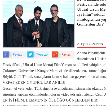
Festivali'nde ödü
Ulusal Uzun Met
İyi Film" ödülü,
Fıratoğlu'nun y
Günlerden Biri" 
29 Eylül 2024 Pazar -
Adana Büyükşehir B
düzenlenen Uluslar
Festivali'nde, Ulusal Uzun Metraj Film Yarışması ödülleri sahiplerine 
Çukurova Üniversitesi Kongre Merkezi'nde düzenlenen, sunuculuğun
Büyük Ödül Töreni, sanatçıların kırmızı halıdan geçerek tören alanına
VEFAT EDEN OYUNCULAR ANILDI
Geçen yıl vefat eden Türk sinema oyuncularının isimlerinin okunduğu 
süresince yapılan etkinliklerden oluşan video gösterisi izlendi, Çetin
EN İYİ FİLM: HEMME'NİN ÖLDÜĞÜ GÜNLERDEN BİRİ