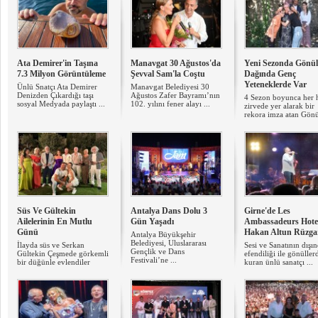
Ata Demirer'in Taşına
Manavgat 30 Ağustos'da
Yeni Sezonda Gönül
7.3 Milyon Görüntüleme
Şevval Sam'la Coştu
Dağında Genç
Yeteneklerde Var
Ünlü Snatçı Ata Demirer
Manavgat Belediyesi 30
Denizden Çıkardığı taşı
Ağustos Zafer Bayramı’nın
4 Sezon boyunca her 
sosyal Medyada paylaştı ...
102. yılını fener alayı ...
zirvede yer alarak bir
rekora imza atan Gönül
Süs Ve Gültekin
Antalya Dans Dolu 3
Girne'de Les
Ailelerinin En Mutlu
Gün Yaşadı
Ambassadeurs Hote
Günü
Hakan Altun Rüzga
Antalya Büyükşehir
Belediyesi, Uluslararası
İlayda süs ve Serkan
Sesi ve Sanatının dışı
Gençlik ve Dans
Gültekin Çeşmede görkemli
efendiliği ile gönüller
Festivali’ne ...
bir düğünle evlendiler
kuran ünlü sanatçı ...