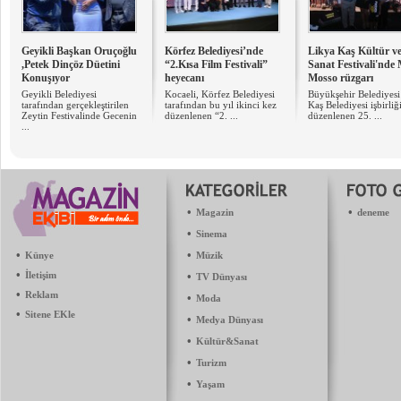
Geyikli Başkan Oruçoğlu
Körfez Belediyesi’nde
Likya Kaş Kültür v
,Petek Dinçöz Düetini
“2.Kısa Film Festivali”
Sanat Festivali'nde
Konuşıyor
heyecanı
Mosso rüzgarı
Geyikli Belediyesi
Kocaeli, Körfez Belediyesi
Büyükşehir Belediyesi
tarafından gerçekleştirilen
tarafından bu yıl ikinci kez
Kaş Belediyesi işbirliğ
Zeytin Festivalinde Gecenin
düzenlenen “2. ...
düzenlenen 25. ...
...
•
•
Magazin
deneme
•
Sinema
•
•
Künye
Müzik
•
İletişim
•
TV Dünyası
•
Reklam
•
Moda
•
Sitene EKle
•
Medya Dünyası
•
Kültür&Sanat
•
Turizm
•
Yaşam