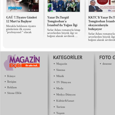
GAÜ 7.Tiyatro Günleri
Yazar Dr.Turgül
KKTC'li Yazar Dr.T
12 Mart'ta Başlıyor
Tomgüsehan'a
Tomgüsehan İstanb
İstanbul'da Yoğun İlgi
okuyucularıyla
Merakla beklenen tiyatro
buluşuyor
günlerinin ilk oyunu
Sırlar Adası romanıyla kitap
''profesyonel '' olacak
severlerden büyük ilgi ve
Sırlar Adası romanıyla
beğeni alarak sevilerek ...
severlerden büyük ilgi
beğeni alarak sevilerek
•
•
Magazin
deneme
•
Sinema
•
•
Künye
Müzik
•
İletişim
•
TV Dünyası
•
Reklam
•
Moda
•
Sitene EKle
•
Medya Dünyası
•
Kültür&Sanat
•
Turizm
•
Yaşam