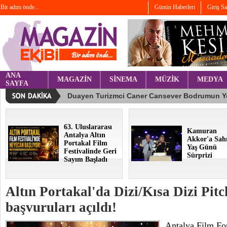
Bir adım önde...
Günün Haberleri
Giriş S
ANA
MAGAZİN
SİNEMA
MÜZİK
MEDYA
SAYFA
63. Uluslararası
Kamuran
Antalya Altın
Akkor'a Sah
Portakal Film
Yaş Günü
Festivalinde Geri
Sürprizi
Sayım Başladı
Altın Portakal'da Dizi/Kısa Dizi Pit
başvuruları açıldı!
Antalya Film For