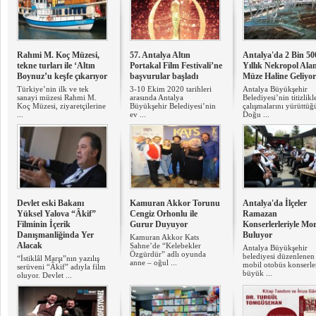
Rahmi M. Koç Müzesi,
57. Antalya Altın
Antalya'da 2 Bin 50
tekne turları ile ‘Altın
Portakal Film Festivali’ne
Yıllık Nekropol Alan
Boynuz’u keşfe çıkarıyor
başvurular başladı
Müze Haline Geliyor
Türkiye’nin ilk ve tek
3-10 Ekim 2020 tarihleri
Antalya Büyükşehir
sanayi müzesi Rahmi M.
arasında Antalya
Belediyesi’nin titizlikl
Koç Müzesi, ziyaretçilerine
Büyükşehir Belediyesi’nin
çalışmalarını yürüttüğ
...
ev ...
Doğu ...
Devlet eski Bakanı
Kamuran Akkor Torunu
Antalya'da İlçeler
Yüksel Yalova “Âkif”
Cengiz Orhonlu ile
Ramazan
Filminin İçerik
Gurur Duyuyor
Konserlerleriyle Mor
Danışmanliğinda Yer
Buluyor
Kamuran Akkor Kats
Alacak
Sahne’de “Kelebekler
Antalya Büyükşehir
Özgürdür” adlı oyunda
belediyesi düzenlenen
“İstiklâl Marşı”nın yazılış
anne – oğul ...
mobil otobüs konserle
serüveni “Âkif” adıyla film
büyük ...
oluyor. Devlet ...