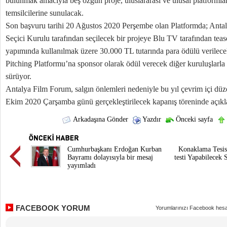
bulunmak amacıyla beş özgün proje, uluslararası ve ulusal platformla
temsilcilerine sunulacak.
Son başvuru tarihi 20 Ağustos 2020 Perşembe olan Platformda; Anta
Seçici Kurulu tarafından seçilecek bir projeye Blu TV tarafından tease
yapımında kullanılmak üzere 30.000 TL tutarında para ödülü verilece
Pitching Platformu’na sponsor olarak ödül verecek diğer kuruluşlarla
sürüyor.
Antalya Film Forum, salgın önlemleri nedeniyle bu yıl çevrim içi dü
Ekim 2020 Çarşamba günü gerçekleştirilecek kapanış töreninde açıkl
Arkadaşına Gönder
Yazdır
Önceki sayfa
Cumhurbaşkanı Erdoğan Kurban
Konaklama Tesis
Bayramı dolayısıyla bir mesaj
testi Yapabilecek 
yayımladı
FACEBOOK YORUM
Yorumlarınızı Facebook hesa