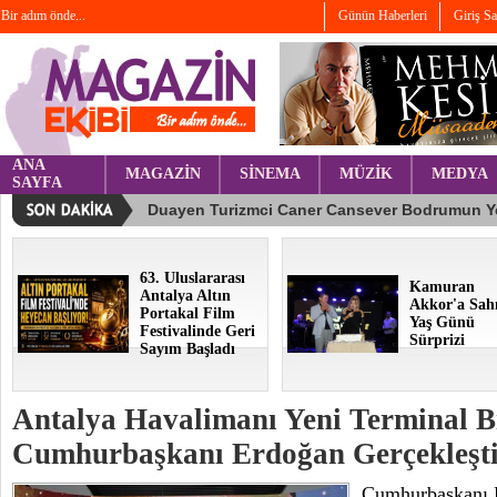
Bir adım önde...
Günün Haberleri
Giriş S
ANA
MAGAZİN
SİNEMA
MÜZİK
MEDYA
SAYFA
63. Uluslararası
Kamuran
Antalya Altın
Akkor'a Sah
Portakal Film
Yaş Günü
Festivalinde Geri
Sürprizi
Sayım Başladı
Antalya Havalimanı Yeni Terminal Bin
Cumhurbaşkanı Erdoğan Gerçekleşti
Cumhurbaşkanı 