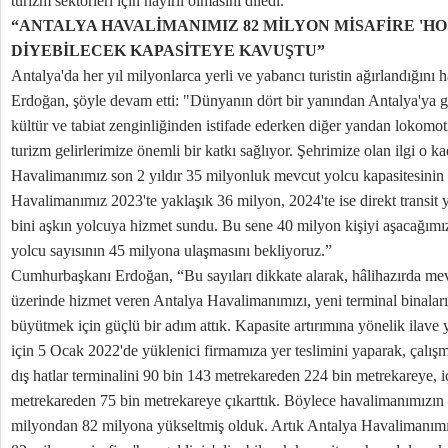
turizm sektörleri için hayırlı olmasını diledi.
“ANTALYA HAVALİMANIMIZ 82 MİLYON MİSAFİRE 'HO
DİYEBİLECEK KAPASİTEYE KAVUŞTU”
Antalya'da her yıl milyonlarca yerli ve yabancı turistin ağırlandığını
Erdoğan, şöyle devam etti: "Dünyanın dört bir yanından Antalya'ya gel
kültür ve tabiat zenginliğinden istifade ederken diğer yandan lokomoti
turizm gelirlerimize önemli bir katkı sağlıyor. Şehrimize olan ilgi o k
Havalimanımız son 2 yıldır 35 milyonluk mevcut yolcu kapasitesinin ü
Havalimanımız 2023'te yaklaşık 36 milyon, 2024'te ise direkt transit 
bini aşkın yolcuya hizmet sundu. Bu sene 40 milyon kişiyi aşacağımız
yolcu sayısının 45 milyona ulaşmasını bekliyoruz.”
Cumhurbaşkanı Erdoğan, “Bu sayıları dikkate alarak, hâlihazırda me
üzerinde hizmet veren Antalya Havalimanımızı, yeni terminal binaları
büyütmek için güçlü bir adım attık. Kapasite artırımına yönelik ilave y
için 5 Ocak 2022'de yüklenici firmamıza yer teslimini yaparak, çalış
dış hatlar terminalini 90 bin 143 metrekareden 224 bin metrekareye, iç
metrekareden 75 bin metrekareye çıkarttık. Böylece havalimanımızın y
milyondan 82 milyona yükseltmiş olduk. Artık Antalya Havalimanımı