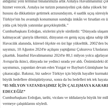
aldığımız yeni terminal binalarımızla artık Antalya Havalimanımız ço
hizmet verecek. Antalya ise turizm potansiyelini çok daha yüksek bir 
hususu da dikkatinize getirmek arzusundayım, 4 saatlik uçuş süresiy
Türkiye'nin bu avantajlı konumunun sunduğu imkân ve fırsatları en ü
yılda çok büyük yatırımlar gerçekleştirdik.”
Cumhurbaşkanı Erdoğan, sözlerini şöyle sürdürdü: “Dünyada ulaşama
kalmayacak' şiarıyla ülkemizi, dünyanın en geniş uçuş ağına sahip ül
Havacılık alanında, küresel ölçekte en üst lige yükselttik. 2002'den b
sayımızı, 10 Ağustos 2024'te açılışını yaptığımız Çukurova Uluslarara
çıkarttık. İstanbul Havalimanımız 2024'te 80,1 milyon yolcu ağırlaya
Avrupa'da ikinci, dünyada ise yedinci sırada yer aldı. Önümüzdeki d
sayımımızı, yapımları devam eden Yozgat ve Bayburt-Gümüşhane hav
çıkaracağız. Bakınız, biz sadece Türkiye için büyük hayaller kurmak
büyük hedeflere dönüştürüyoruz, sonra da bu hedefleri tek tek hayata
“85 MİLYON VATANDAŞIMIZ İÇİN ÇALIŞMAYA KARAR
EDECEĞİZ”
Cumhurbaşkanı Erdoğan, tarihi, vicdanı ve iddialarıyla büyük bir mi
vermeye çalıştıklarını söyledi.