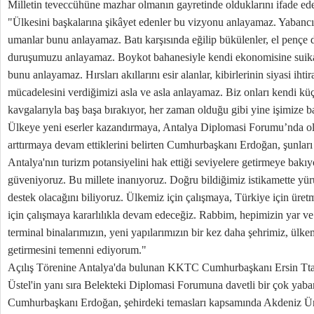
Milletin teveccühüne mazhar olmanın gayretinde olduklarını ifade 
"Ülkesini başkalarına şikâyet edenler bu vizyonu anlayamaz. Yabancı
umanlar bunu anlayamaz. Batı karşısında eğilip bükülenler, el pençe 
duruşumuzu anlayamaz. Boykot bahanesiyle kendi ekonomisine suika
bunu anlayamaz. Hırsları akıllarını esir alanlar, kibirlerinin siyasi ihti
mücadelesini verdiğimizi asla ve asla anlayamaz. Biz onları kendi k
kavgalarıyla baş başa bırakıyor, her zaman olduğu gibi yine işimize 
Ülkeye yeni eserler kazandırmaya, Antalya Diplomasi Forumu’nda old
arttırmaya devam ettiklerini belirten Cumhurbaşkanı Erdoğan, şunları 
Antalya'nın turizm potansiyelini hak ettiği seviyelere getirmeye bakı
güveniyoruz. Bu millete inanıyoruz. Doğru bildiğimiz istikamette yür
destek olacağını biliyoruz. Ülkemiz için çalışmaya, Türkiye için üre
için çalışmaya kararlılıkla devam edeceğiz. Rabbim, hepimizin yar ve
terminal binalarımızın, yeni yapılarımızın bir kez daha şehrimiz, ülkem
getirmesini temenni ediyorum."
Açılış Törenine Antalya'da bulunan KKTC Cumhurbaşkanı Ersin T
Üstel'in yanı sıra Belekteki Diplomasi Forumuna davetli bir çok yaban
Cumhurbaşkanı Erdoğan, şehirdeki temasları kapsamında Akdeniz Üni