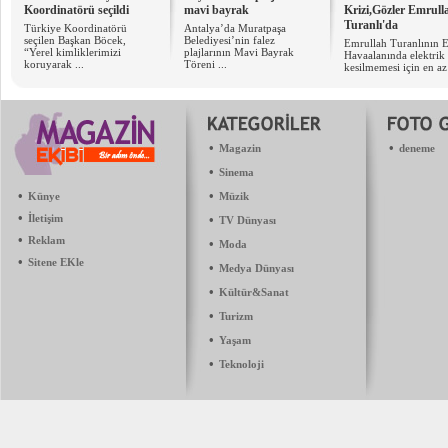
Koordinatörü seçildi
mavi bayrak
Krizi,Gözler Emrull
Turanlı'da
Türkiye Koordinatörü
Antalya’da Muratpaşa
seçilen Başkan Böcek,
Belediyesi’nin falez
Emrullah Turanlının 
“Yerel kimliklerimizi
plajlarının Mavi Bayrak
Havaalanında elektrik
koruyarak ...
Töreni ...
kesilmemesi için en az 
•
•
Magazin
deneme
•
Sinema
•
•
Künye
Müzik
•
İletişim
•
TV Dünyası
•
Reklam
•
Moda
•
Sitene EKle
•
Medya Dünyası
•
Kültür&Sanat
•
Turizm
•
Yaşam
•
Teknoloji