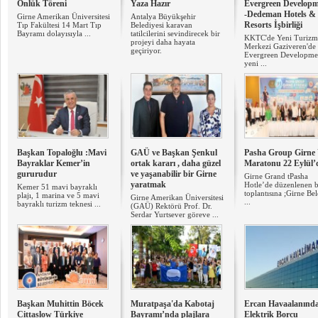
Önlük Töreni
Yaza Hazır
Evergreen Developm
-Dedeman Hotels &
Girne Amerikan Üniversitesi
Antalya Büyükşehir
Resorts İşbirliği
Tıp Fakültesi 14 Mart Tıp
Belediyesi karavan
Bayramı dolayısıyla ...
tatilcilerini sevindirecek bir
KKTC'de Yeni Turizm
projeyi daha hayata
Merkezi Gaziveren'de
geçiriyor.
Evergreen Developmen
yeni ...
Başkan Topaloğlu :Mavi
GAÜ ve Başkan Şenkul
Pasha Group Girne 
Bayraklar Kemer’in
ortak kararı , daha güzel
Maratonu 22 Eylül’
gururudur
ve yaşanabilir bir Girne
Girne Grand tPasha
yaratmak
Hotle’de düzenlenen b
Kemer 51 mavi bayraklı
toplantısına ;Girne Be
plajı, 1 marina ve 5 mavi
Girne Amerikan Üniversitesi
...
bayraklı turizm teknesi ...
(GAÜ) Rektörü Prof. Dr.
Serdar Yurtsever göreve ...
Başkan Muhittin Böcek
Muratpaşa'da Kabotaj
Ercan Havaalanınd
Cittaslow Türkiye
Bayramı’nda plajlara
Elektrik Borcu