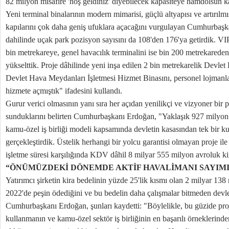
82 milyon misafire 'hoş geldiniz' diyebilecek kapasiteye hamdolsun k
Yeni terminal binalarının modern mimarisi, güçlü altyapısı ve artırılmı
kapılarını çok daha geniş ufuklara açacağını vurgulayan Cumhurbaş
dahilinde uçak park pozisyon sayısını da 108'den 176'ya getirdik. VI
bin metrekareye, genel havacılık terminalini ise bin 200 metrekarede
yükselttik. Proje dâhilinde yeni inşa edilen 2 bin metrekarelik Devle
Devlet Hava Meydanları İşletmesi Hizmet Binasını, personel lojmanla
hizmete açmıştık" ifadesini kullandı.
Gurur verici olmasının yanı sıra her açıdan yenilikçi ve vizyoner bir 
sunduklarını belirten Cumhurbaşkanı Erdoğan, "Yaklaşık 927 milyon 
kamu-özel iş birliği modeli kapsamında devletin kasasından tek bir 
gerçekleştirdik. Üstelik herhangi bir yolcu garantisi olmayan proje ile
işletme süresi karşılığında KDV dâhil 8 milyar 555 milyon avroluk kir
“ÖNÜMÜZDEKİ DÖNEMDE AKTİF HAVALİMANI SAYIMIM
Yatırımcı şirketin kira bedelinin yüzde 25'lik kısmı olan 2 milyar 1
2022'de peşin ödediğini ve bu bedelin daha çalışmalar bitmeden devlet
Cumhurbaşkanı Erdoğan, şunları kaydetti: "Böylelikle, bu güzide pro
kullanmanın ve kamu-özel sektör iş birliğinin en başarılı örneklerind