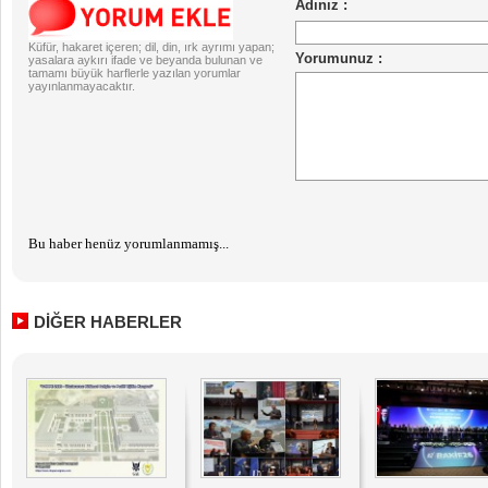
Küfür, hakaret içeren; dil, din, ırk ayrımı yapan;
yasalara aykırı ifade ve beyanda bulunan ve
tamamı büyük harflerle yazılan yorumlar
yayınlanmayacaktır.
Bu haber henüz yorumlanmamış...
DİĞER HABERLER