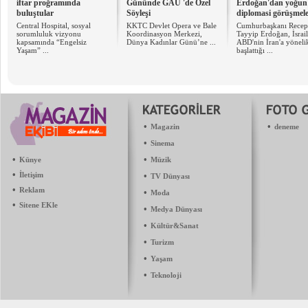
iftar proğramında
Gününde GAÜ 'de Özel
Erdoğan'dan yoğun
buluştular
Söyleşi
diplomasi görüşmele
Central Hospital, sosyal
KKTC Devlet Opera ve Bale
Cumhurbaşkanı Recep
sorumluluk vizyonu
Koordinasyon Merkezi,
Tayyip Erdoğan, İsrail
kapsamında “Engelsiz
Dünya Kadınlar Günü’ne ...
ABD'nin İran'a yöneli
Yaşam” ...
başlattığı ...
•
•
Magazin
deneme
•
Sinema
•
•
Künye
Müzik
•
İletişim
•
TV Dünyası
•
Reklam
•
Moda
•
Sitene EKle
•
Medya Dünyası
•
Kültür&Sanat
•
Turizm
•
Yaşam
•
Teknoloji