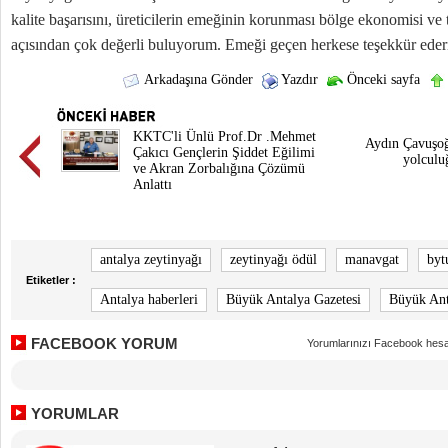
kalite başarısını, üreticilerin emeğinin korunması bölge ekonomisi ve
açısından çok değerli buluyorum. Emeği geçen herkese teşekkür ede
Arkadaşına Gönder
Yazdır
Önceki sayfa
KKTC'li Ünlü Prof.Dr .Mehmet
Aydın Çavuşoğ
Çakıcı Gençlerin Şiddet Eğilimi
yolculu
ve Akran Zorbalığına Çözümü
Anlattı
antalya zeytinyağı
zeytinyağı ödül
manavgat
byt
Etiketler :
Antalya haberleri
Büyük Antalya Gazetesi
Büyük Ant
FACEBOOK YORUM
Yorumlarınızı Facebook hesa
YORUMLAR