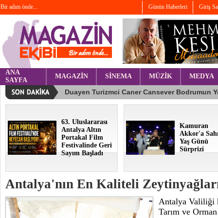
Bir adım önde...
Günün Haberleri
Giriş S
ANA
MAGAZİN
SİNEMA
MÜZİK
MEDYA
SAYFA
63. Uluslararası
Kamuran
Antalya Altın
Akkor'a Sah
Portakal Film
Yaş Günü
Festivalinde Geri
Sürprizi
Sayım Başladı
Antalya'nın En Kaliteli Zeytinyağlar
Antalya Valiliği
Tarım ve Orman