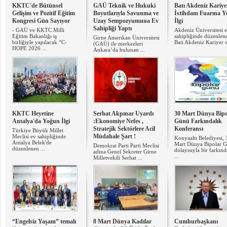
KKTC'de Bütünsel
GAÜ Teknik ve Hukuki
Batı Akdeniz Kariye
Gelişim ve Pozitif Eğitim
Boyutlarıyla Savunma ve
İstihdam Fuarına 
Kongresi Gün Sayıyor
Uzay Sempozyumuna Ev
İlgi
Sahipliği Yaptı
- GAÜ ve KKTC Milli
Akdeniz Üniversitesi 
Eğitim Bakanlığı iş
sahipliğinde düzenlen
Girne Amerikan Üniversitesi
birliğiyle yapılacak “C-
Batı Akdeniz Kariyer v
(GAÜ) ile merkezleri
HOPE 2026 ...
Ankara’da bulunan ...
KKTC Heyetine
Serhat Akpınar Uyardı
30 Mart Dünya Bipo
Antalya'da Yoğun İlgi
:Ekonomiye Nefes ,
Günü Farkındalık
Stratejik Sektörlere Acil
Konferansı
Türkiye Büyük Millet
Müdahale Şart !
Meclisi ev sahipliğinde
Konyaaltı Belediyesi, 
Antalya Belek'de
Mart Dünya Bipolar 
Demokrat Parti Parti Meclisi
düzenlenen ...
dolayısıyla bir farkınd
adına Genel Sekreter Girne
...
Milletvekili Serhat ...
“Engelsiz Yaşam” temalı
8 Mart Dünya Kadılar
Cumhurbaşkanı