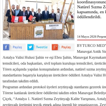
koordinasyonund
Natürel Sızma Ze
kapsamında, en ka
ödüllendirildi.
14 Mayıs 2026 Perşem
BYTURCO MED
Manavgat Antik Sid
Antalya Valisi Hulusi Şahin ve eşi Ebru Şahin, Manavgat Kaymakamı A
temsilcileri, oda başkanları, sivil toplum kuruluşu temsilcileri, üretici
Tören açılışında yapılan konuşmaların ardından, natürel sızma zeytiny
standartlarını başarıyla karşılayan üreticilere ödülleri Antalya Valisi 
tarafından takdim edildi.
Programın ardından protokol üyeleri zeytinyağı stantlarını gezerek üreti
Törene katılarak üreticilere ödüllerini takdim eden Manavgat Beled
Çiçek, “Antalya 1. Natürel Sızma Zeytinyağı Kalite Yarışması, Antaly
zeytinyağı üretimini teşvik etmek adına önemli bir organizasyon. Zey