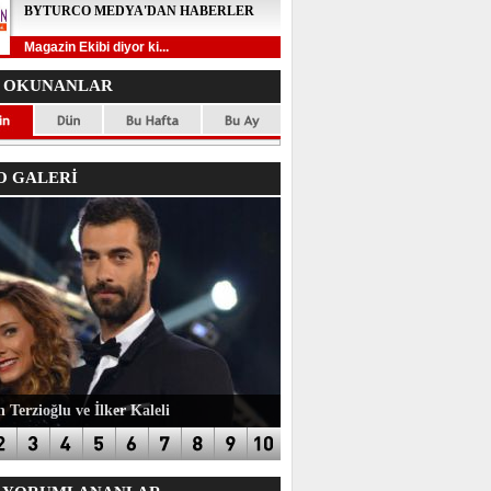
BYTURCO MEDYA'DAN HABERLER
Magazin Ekibi diyor ki...
 OKUNANLAR
 GALERİ
 Terzioğlu ve İlker Kaleli