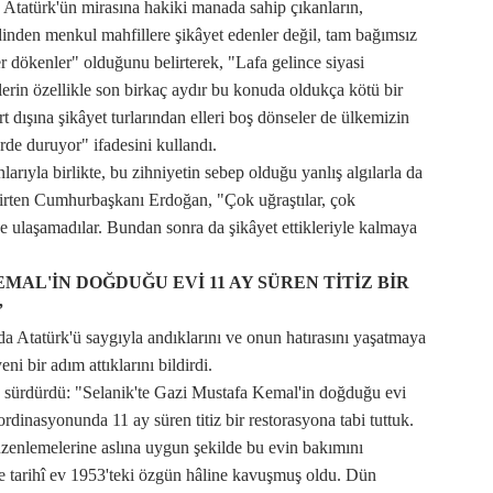
atürk'ün mirasına hakiki manada sahip çıkanların,
ndinden menkul mahfillere şikâyet edenler değil, tam bağımsız
ter dökenler" olduğunu belirterek, "Lafa gelince siyasi
lerin özellikle son birkaç aydır bu konuda oldukça kötü bir
rt dışına şikâyet turlarından elleri boş dönseler de ülkemizin
erde duruyor" ifadesini kullandı.
rıyla birlikte, bu zihniyetin sebep olduğu yanlış algılarla da
lirten Cumhurbaşkanı Erdoğan, "Çok uğraştılar, çok
e ulaşamadılar. Bundan sonra da şikâyet ettikleriyle kalmaya
MAL'İN DOĞDUĞU EVİ 11 AY SÜREN TİTİZ BİR
”
a Atatürk'ü saygıyla andıklarını ve onun hatırasını yaşatmaya
i bir adım attıklarını bildirdi.
 sürdürdü: "Selanik'te Gazi Mustafa Kemal'in doğduğu evi
dinasyonunda 11 ay süren titiz bir restorasyona tabi tuttuk.
üzenlemelerine aslına uygun şekilde bu evin bakımını
e tarihî ev 1953'teki özgün hâline kavuşmuş oldu. Dün