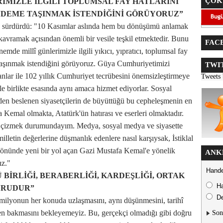
ÇOK
İMİZLE İLGİLİ TOPLUMSAL FAY HATLARINI
DEME TAŞINMAK İSTENDİĞİNİ GÖRÜYORUZ”
e sürdürdü: "10 Kasımlar aslında hem bu dönüşümü anlamak
kavramak açısından önemli bir vesile teşkil etmektedir. Bunu
FACE
mde millî günlerimizle ilgili yıkıcı, yıpratıcı, toplumsal fay
 taşınmak istendiğini görüyoruz. Güya Cumhuriyetimizi
TWIT
anlar ile 102 yıllık Cumhuriyet tecrübesini önemsizleştirmeye
Tweets
le birlikte esasında aynı amaca hizmet ediyorlar. Sosyal
en beslenen siyasetçilerin de büyüttüğü bu cepheleşmenin en
Kemal olmakta, Atatürk'ün hatırası ve eserleri olmaktadır.
rle çizmek durumundayım. Medya, sosyal medya ve siyasette
illetin değerlerine düşmanlık edenlere nasıl karşıysak, İstiklal
n önünde yeni bir yol açan Gazi Mustafa Kemal'e yönelik
ANK
ız."
Hande
 BİRLİĞİ, BERABERLİĞİ, KARDEŞLİĞİ, ORTAK
H
URUDUR”
De
lyonun her konuda uzlaşmasını, aynı düşünmesini, tarihî
den bakmasını bekleyemeyiz. Bu, gerçekçi olmadığı gibi doğru
Son