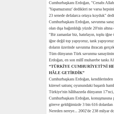
Cumhurbaşkanı Erdoğan, "Cenabı Allah’ın
'Yapamazsınız' dedikleri ne varsa hepsin
23 senede defalarca ortaya koyduk" dedi
Cumhurbaşkanı Erdoğan, savunma sanayii 
olan dışa bağımlılığı yüzde 20'nin altına ç
"Bir zamanlar biz, hatırlayın, toplu iğn
iğne değil top yapıyoruz, tank yapıyoru
doların üzerinde savunma ihracatı gerçekl
Tüm dünyanın Türk savunma sanayiinin b
Erdoğan, en son millî muharebe tankı Alta
“TÜRKİYE CUMHURİYETİ'Nİ H
HÂLE GETİRDİK”
Cumhurbaşkanı Erdoğan, kendilerinden ha
küresel satranç oyunundaki başarılı hamle
Türkiye'nin hâlihazırda dünyanın 17'nc
Cumhurbaşkanı Erdoğan, konuşmasına şu s
göreve geldiğimizde 3 bin 616 dolardan a
Nereden nereye... 2002'de 238 milyar dola