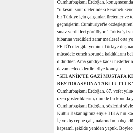
Cumhurbaşkanı Erdoğan, konuşmasında At
"ülkesini sınır ötelerindeki kerameti ke
bir Türkiye için çalışanlar, üretenler ve 
geçmişlerini Cumhuriyet'le özdeşleştiren
sınav verdikleri görülüyor. Türkiye'yi yu
itibarına verdikleri zarar maalesef orta y
FETÖ'cüler gibi yeminli Türkiye düşmanla
mücadele etmek zorunda kaldıklarını be
didindiler. Ama şimdiye kadar hedeflerin
devam edeceklerdir" diye konuştu.
“SELANİK'TE GAZİ MUSTAFA KE
RESTORASYONA TABİ TUTTUK
Cumhurbaşkanı Erdoğan, 87. vefat yılınd
özen gösterdiklerini, dün de bu konuda yen
Cumhurbaşkanı Erdoğan, sözlerini şöyle
Kültür Bakanlığımız eliyle TİKA'nın koor
İç ve dış cephe çalışmalarından bahçe d
kapsamlı şekilde yeniden yaptık. Böylec