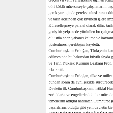
Geçen yıl yeni yerleşkesine taşınan At
dört köklü müesseseyle çalışmalarını ba
gerek yurt içinde gerekse uluslararası d
ve tarih açısından çok kıymetli işlere imza
Küreselleşmeye paralel olarak dilin, tari
geniş bir yelpazede yürütülen bu çalış
dili istila eden yabancı kelime ve kavram
gösterilmesi gerektiğini kaydetti.
Cumhurbaşkanı Erdoğan, Türkçenin korun
edilmesinde bu bakımdan büyük fayda gör
ve Tarih Yüksek Kurumu Başkanı Prof.
tebrik etti.
Cumhurbaşkanı Erdoğan, ülke ve millet iç
bundan sonra da aynı şekilde sürdürecekl
Devletin ilk Cumhurbaşkanı, İstiklal H
zorluklarla ve engellerle dolu bir müca
temellerini attığını hatırlatan Cumhurba
başarılarına olduğu gibi yeni devletin bi