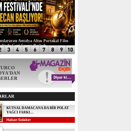
luslararası Antalya Altın Portakal Film
valinde Geri Sayım Başladı
TURCO
DYA'DAN
BERLER
ARLAR
KUTSAL DAMACANA DA BİR POLAT
YAĞCI FARKI…
Hakan Solaker