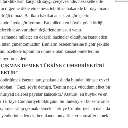
farklılıkların karşılıklı saygı çerçevesinde, nezaketle dile
ını diğerine dikte etmemesi, tehdit ve hakaretle bir dayatmada
lüğü olmaz. Barika-ı hakikat ancak zıt görüşlerin
inde fayda görüyorum. Bu milletin en büyük gücü birliği,
gelecek tasavvurudur" değerlendirmesini yaptı.
nı zamanda milletçe en değerli hazineler olduğuna işaret eden
 tutan çimentomuzdur. Bunların örselenmesine hiçbir şekilde
in, özellikle toplumun önünde olan kanaat önderlerinin
nanıyorum" dedi.
P ÇIKMAK DEMEK TÜRKİYE CUMHURİYETİ'Nİ
EKTİR”
ürtülmek istenen tartışmalara aslında bundan bir asır evvel
Erdoğan, "Gazi, şöyle demişti, 'Benim naçiz vücudum elbet bir
uriyeti ilelebet payidar kalacaktır.' Atatürk, en büyük ve en
olan Türkiye Cumhuriyeti olduğunu bu ifadesiyle 100 sene önce
a layıkıyla sahip çıkmak demek Türkiye Cumhuriyeti'ni daha da
a yenilerini eklemek, her alanda muvaffak ve muzaffer etmek