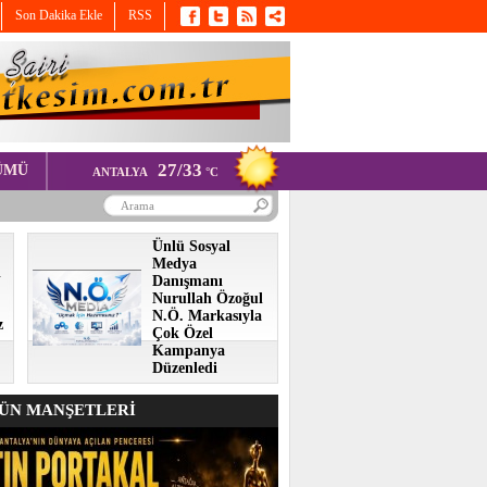
Son Dakika Ekle
RSS
27/33
ÜMÜ
ANTALYA
°C
Ünlü Sosyal
Medya
i
Danışmanı
Nurullah Özoğul
N.Ö. Markasıyla
z
Çok Özel
Kampanya
Düzenledi
N MANŞETLERİ