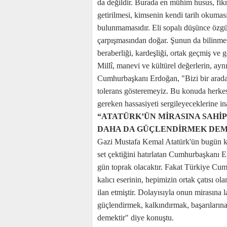
da değildir. Burada en mühim husus, fikri 
getirilmesi, kimsenin kendi tarih okumas
bulunmamasıdır. Eli sopalı düşünce özgür
çarpışmasından doğar. Şunun da bilinmes
beraberliği, kardeşliği, ortak geçmiş ve 
Millî, manevi ve kültürel değerlerin, ay
Cumhurbaşkanı Erdoğan, "Bizi bir arada
tolerans gösteremeyiz. Bu konuda herkes
gereken hassasiyeti sergileyeceklerine i
“ATATÜRK’ÜN MİRASINA SAHİ
DAHA DA GÜÇLENDİRMEK DEM
Gazi Mustafa Kemal Atatürk'ün bugün köp
set çektiğini hatırlatan Cumhurbaşkanı 
gün toprak olacaktır. Fakat Türkiye Cumh
kalıcı eserinin, hepimizin ortak çatısı 
ilan etmiştir. Dolayısıyla onun mirasın
güçlendirmek, kalkındırmak, başarıların
demektir" diye konuştu.