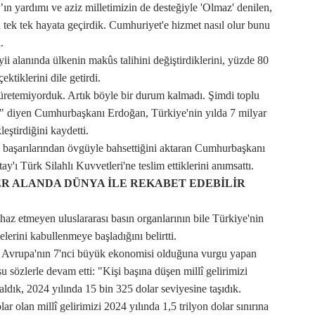
 yardımı ve aziz milletimizin de desteğiyle 'Olmaz' denilen,
i tek tek hayata geçirdik. Cumhuriyet'e hizmet nasıl olur bunu
.
alanında ülkenin makûs talihini değiştirdiklerini, yüzde 80
ektiklerini dile getirdi.
e üretemiyorduk. Artık böyle bir durum kalmadı. Şimdi toplu
z" diyen Cumhurbaşkanı Erdoğan, Türkiye'nin yılda 7 milyar
eştirdiğini kaydetti.
aşarılarından övgüyle bahsettiğini aktaran Cumhurbaşkanı
y'ı Türk Silahlı Kuvvetleri'ne teslim ettiklerini anımsattı.
ER ALANDA DÜNYA İLE REKABET EDEBİLİR
z etmeyen uluslararası basın organlarının bile Türkiye'nin
lerini kabullenmeye başladığını belirtti.
i, Avrupa'nın 7'nci büyük ekonomisi olduğuna vurgu yapan
özlerle devam etti: "Kişi başına düşen millî gelirimizi
ldık, 2024 yılında 15 bin 325 dolar seviyesine taşıdık.
r olan millî gelirimizi 2024 yılında 1,5 trilyon dolar sınırına