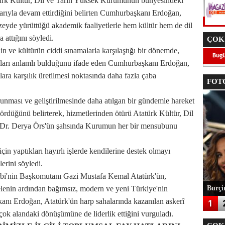
atürk Kültür, Dil ve Tarih Yüksek Kurumunun bünyesindeki
şarıyla devam ettirdiğini belirten Cumhurbaşkanı Erdoğan,
üzeyde yürüttüğü akademik faaliyetlerle hem kültür hem de dil
 attığını söyledi.
ÇOK
hin ve kültürün ciddi sınamalarla karşılaştığı bir dönemde,
maları anlamlı bulduğunu ifade eden Cumhurbaşkanı Erdoğan,
lara karşılık üretilmesi noktasında daha fazla çaba
FOTO
ması ve geliştirilmesinde daha atılgan bir gündemle hareket
düğünü belirterek, hizmetlerinden ötürü Atatürk Kültür, Dil
 Dr. Derya Örs'ün şahsında Kurumun her bir mensubunu
in yaptıkları hayırlı işlerde kendilerine destek olmayı
erini söyledi.
arbi'nin Başkomutanı Gazi Mustafa Kemal Atatürk'ün,
delenin ardından bağımsız, modern ve yeni Türkiye'nin
Burçin
şkanı Erdoğan, Atatürk'ün harp sahalarında kazanılan askerî
rçok alandaki dönüşümüne de liderlik ettiğini vurguladı.