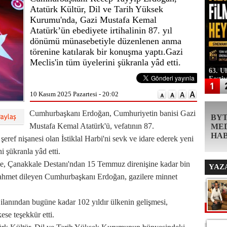
Atatürk Kültür, Dil ve Tarih Yüksek
Kurumu'nda, Gazi Mustafa Kemal
Atatürk’ün ebediyete irtihalinin 87. yıl
dönümü münasebetiyle düzenlenen anma
törenine katılarak bir konuşma yaptı.Gazi
Meclis'in tüm üyelerini şükranla yâd etti.
63. U
Festi
10 Kasım 2025 Pazartesi - 20:02
Cumhurbaşkanı Erdoğan, Cumhuriyetin banisi Gazi
BY
Mustafa Kemal Atatürk'ü, vefatının 87.
ME
HA
şeref nişanesi olan İstiklal Harbi'ni sevk ve idare ederek yeni
i şükranla yâd etti.
'ne, Çanakkale Destanı'ndan 15 Temmuz direnişine kadar bin
YAZ
e rahmet dileyen Cumhurbaşkanı Erdoğan, gazilere minnet
anından bugüne kadar 102 yıldır ülkenin gelişmesi,
ese teşekkür etti.