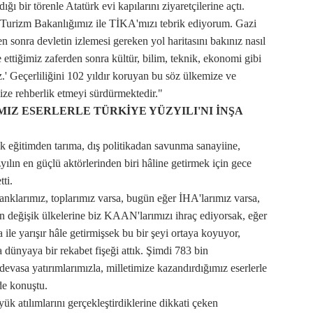
ğı bir törenle Atatürk evi kapılarını ziyaretçilerine açtı.
 Turizm Bakanlığımız ile TİKA'mızı tebrik ediyorum. Gazi
 sonra devletin izlemesi gereken yol haritasını bakınız nasıl
e ettiğimiz zaferden sonra kültür, bilim, teknik, ekonomi gibi
z.' Geçerliliğini 102 yıldır koruyan bu söz ülkemize ve
ze rehberlik etmeyi sürdürmektedir."
IZ ESERLERLE TÜRKİYE YÜZYILI'NI İNŞA
eğitimden tarıma, dış politikadan savunma sanayiine,
ılın en güçlü aktörlerinden biri hâline getirmek için gece
ti.
klarımız, toplarımız varsa, bugün eğer İHA'larımız varsa,
 değişik ülkelerine biz KAAN'larımızı ihraç ediyorsak, eğer
le yarışır hâle getirmişsek bu bir şeyi ortaya koyuyor,
 dünyaya bir rekabet fişeği attık. Şimdi 783 bin
devasa yatırımlarımızla, milletimize kazandırdığımız eserlerle
de konuştu.
k atılımlarını gerçekleştirdiklerine dikkati çeken