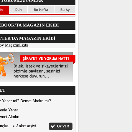
 YORUMLANANLAR
BOOK'TA MAGAZİN EKİBİ
TER'DA
MAGAZİN EKİBİ
 by MagazinEkibi
ET
 Yener mi? Demet Akalın mı?
ande Yener
met Akalın
uçlar
Anket arşivi