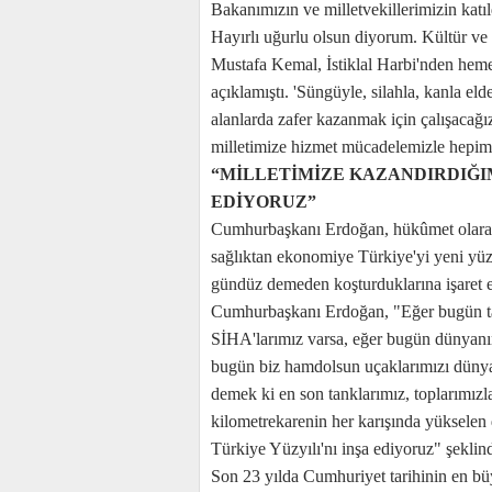
Bakanımızın ve milletvekillerimizin katıldı
Hayırlı uğurlu olsun diyorum. Kültür ve
Mustafa Kemal, İstiklal Harbi'nden hemen
açıklamıştı. 'Süngüyle, silahla, kanla eld
alanlarda zafer kazanmak için çalışacağı
milletimize hizmet mücadelemizle hepimi
“MİLLETİMİZE KAZANDIRDIĞIM
EDİYORUZ”
Cumhurbaşkanı Erdoğan, hükûmet olarak 
sağlıktan ekonomiye Türkiye'yi yeni yüzy
gündüz demeden koşturduklarına işaret et
Cumhurbaşkanı Erdoğan, "Eğer bugün tan
SİHA'larımız varsa, eğer bugün dünyanın
bugün biz hamdolsun uçaklarımızı dünya i
demek ki en son tanklarımız, toplarımızla
kilometrekarenin her karışında yükselen 
Türkiye Yüzyılı'nı inşa ediyoruz" şeklin
Son 23 yılda Cumhuriyet tarihinin en büyü