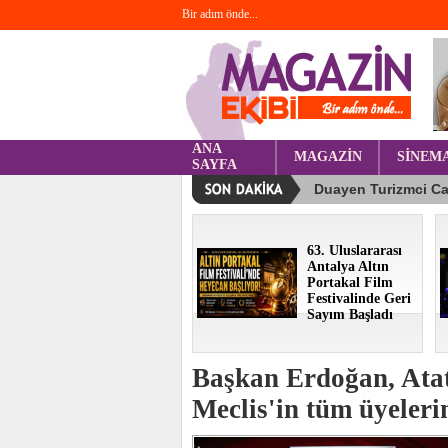
Bir adım önde...
ANA
MAGAZİN
SİNEM
SAYFA
63. Uluslararası
Antalya Altın
Portakal Film
Festivalinde Geri
Sayım Başladı
Başkan Erdoğan, Ata
Meclis'in tüm üyelerin