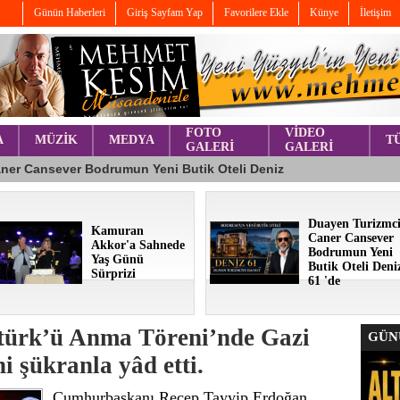
Günün Haberleri
Giriş Sayfam Yap
Favorilere Ekle
Künye
İletişim
FOTO
VİDEO
A
MÜZİK
MEDYA
T
GALERİ
GALERİ
Duayen Turizmc
Kamuran
Caner Cansever
Akkor'a Sahnede
Bodrumun Yeni
Yaş Günü
Butik Oteli Deni
Sürprizi
61 'de
türk’ü Anma Töreni’nde Gazi
GÜNÜ
i şükranla yâd etti.
Cumhurbaşkanı Recep Tayyip Erdoğan,