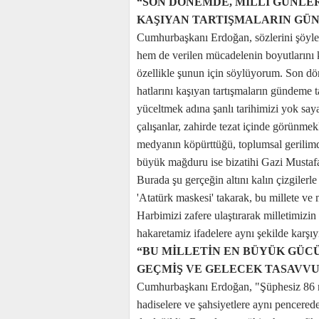
“SON DÖNEMDE, MİLLÎ GÜNLER
KAŞIYAN TARTIŞMALARIN GÜN
Cumhurbaşkanı Erdoğan, sözlerini şöyl
hem de verilen mücadelenin boyutlarını 
özellikle şunun için söylüyorum. Son döne
hatlarını kaşıyan tartışmaların gündeme
yüceltmek adına şanlı tarihimizi yok say
çalışanlar, zahirde tezat içinde görünmek
medyanın köpürttüğü, toplumsal gerilimd
büyük mağduru ise bizatihi Gazi Mustafa 
Burada şu gerçeğin altını kalın çizgile
'Atatürk maskesi' takarak, bu millete ve m
Harbimizi zafere ulaştırarak milletimizi
hakaretamiz ifadelere aynı şekilde karşıy
“BU MİLLETİN EN BÜYÜK GÜCÜ
GEÇMİŞ VE GELECEK TASAVV
Cumhurbaşkanı Erdoğan, "Şüphesiz 86 mi
hadiselere ve şahsiyetlere aynı pencere