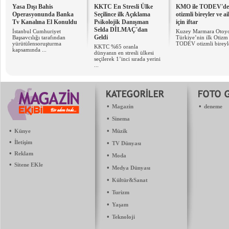
Yasa Dışı Bahis
KKTC En Stresli Ülke
KMO ile TODEV'd
Operasyonunda Banka
Seçilince ilk Açıklama
otizmli bireyler ve ail
Tv Kanalına El Konuldu
Psikolojik Danışman
için iftar
Selda DİLMAÇ'dan
İstanbul Cumhuriyet
Kuzey Marmara Otoyol
Geldi
Başsavcılığı tarafından
Türkiye’nin ilk Otizm
yürütülensoruşturma
TODEV otizmli bireyle
KKTC %65 oranla
kapsamında ...
dünyanın en stresli ülkesi
seçilerek 1’inci sırada yerini
...
•
•
Magazin
deneme
•
Sinema
•
•
Künye
Müzik
•
İletişim
•
TV Dünyası
•
Reklam
•
Moda
•
Sitene EKle
•
Medya Dünyası
•
Kültür&Sanat
•
Turizm
•
Yaşam
•
Teknoloji