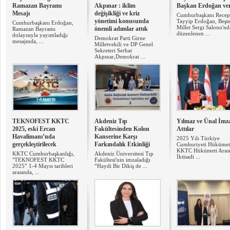
Ramazan Bayramı
Akpınar : iklim
Başkan Erdoğan ve
Mesajı
değişikliği ve kriz
Cumhurbaşkanı Recep
yönetimi konusunda
Tayyip Erdoğan, Beşt
Cumhurbaşkanı Erdoğan,
Millet Sergi Salonu'nd
önemli adımlar attık
Ramazan Bayramı
düzenlenen ...
dolayısıyla yayımladığı
Demokrat Parti Girne
mesajında, ...
Milletvekili ve DP Genel
Sekreteri Serhat
Akpınar,Demokrat ...
TEKNOFEST KKTC
Akdeniz Tıp
Yılmaz ve Ünal İmza
2025, eski Ercan
Fakültesinden Kolon
Attılar
Havalimanı’nda
Kanserine Karşı
2025 Yılı Türkiye
gerçekleştirilecek
Farkındalık Etkinliği
Cumhuriyeti Hükümeti
KKTC Hükümeti Aras
KKTC Cumhurbaşkanlığı,
Akdeniz Üniversitesi Tıp
İktisadi ...
"TEKNOFEST KKTC
Fakültesi'nin imzaladığı
2025” 1-4 Mayıs tarihleri
“Haydi Bir Dikiş de ...
arasında, ...