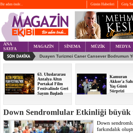
Bir adım önde...
Günün Haberleri
Giriş S
ANA
MAGAZİN
SİNEMA
MÜZİK
MEDYA
SAYFA
63. Uluslararası
Kamuran
Antalya Altın
Akkor'a Sah
Portakal Film
Yaş Günü
Festivalinde Geri
Sürprizi
Sayım Başladı
Down Sendromlular Etkinliği büyük t
Down sendromlu 
farkındalık oluş