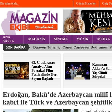
Bir adım önde...
Günün Haberleri
Giriş S
ANA
MAGAZİN
SİNEMA
MÜZİK
MEDYA
SAYFA
63. Uluslararası
Kamuran
Antalya Altın
Akkor'a Sah
Portakal Film
Yaş Günü
Festivalinde Geri
Sürprizi
Sayım Başladı
Erdoğan, Bakü’de Azerbaycan millî li
kabri ile Türk ve Azerbaycan şehitlikl
Cumhurbaşkanı 