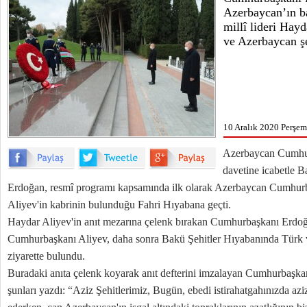
Azerbaycan’ın b
millî lideri Hayd
ve Azerbaycan şeh
10 Aralık 2020 Perşem
Azerbaycan Cumhur
davetine icabetle
Erdoğan, resmî programı kapsamında ilk olarak Azerbaycan Cumhurb
Aliyev'in kabrinin bulunduğu Fahri Hıyabana geçti.
Haydar Aliyev'in anıt mezarına çelenk bırakan Cumhurbaşkanı Erdo
Cumhurbaşkanı Aliyev, daha sonra Bakü Şehitler Hıyabanında Türk v
ziyarette bulundu.
Buradaki anıta çelenk koyarak anıt defterini imzalayan Cumhurbaşkanı
şunları yazdı: “Aziz Şehitlerimiz, Bugün, ebedi istirahatgahınızda aziz