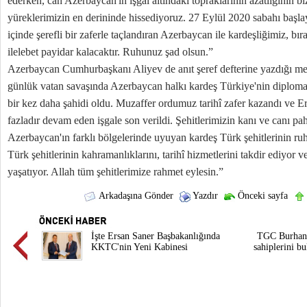
ederken, can Azerbaycan'ın işgal altındaki topraklarının azatlığının bi
yüreklerimizin en derininde hissediyoruz. 27 Eylül 2020 sabahı baş
içinde şerefli bir zaferle taçlandıran Azerbaycan ile kardeşliğimiz, bır
ilelebet payidar kalacaktır. Ruhunuz şad olsun.”
Azerbaycan Cumhurbaşkanı Aliyev de anıt şeref defterine yazdığı mes
günlük vatan savaşında Azerbaycan halkı kardeş Türkiye'nin diplomat
bir kez daha şahidi oldu. Muzaffer ordumuz tarihî zafer kazandı ve E
fazladır devam eden işgale son verildi. Şehitlerimizin kanı ve canı pa
Azerbaycan'ın farklı bölgelerinde uyuyan kardeş Türk şehitlerinin ru
Türk şehitlerinin kahramanlıklarını, tarihî hizmetlerini takdir ediyor 
yaşatıyor. Allah tüm şehitlerimize rahmet eylesin.”
Arkadaşına Gönder
Yazdır
Önceki sayfa
İşte Ersan Saner Başbakanlığında
TGC Burhan 
KKTC'nin Yeni Kabinesi
sahiplerini b