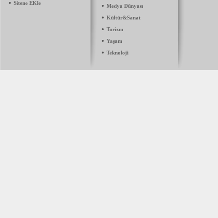
•
Sitene EKle
•
Medya Dünyası
•
Kültür&Sanat
•
Turizm
•
Yaşam
•
Teknoloji