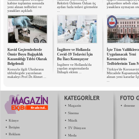
kabine toplantısı sonunda
Rektörü Özlenen Özkan üç
şikayetlere sebeb olan
yeni alınan tedbirleri ve
aydan fazla tedavi görmekte
yasaklara uymayan otel
yasakları açıkladı
...
Kovid Geçirenlerlerde
İngiltere ve Hollanda
İşte Tüm Valiliklerc
Ömür Boyu Bağışıklık
Covid-19 Tedavisi İçin
Uygulanacak Yeni
Kazanıldığı Tıbbi Olarak
Bu İlacı Konuşuyor
Koronavirüs
Belgelendi
Tedbirlerinin Tam 
İngiltere ve Hollanda'da
yapılan araştırmalarda ​
Konuyla ilgili Uluslararaı
Türkiye'de Koronavir
İltihaplı eklem ...
tıbbidergide yayınlanan
Mücadele Kapsamınd
makaleyi Prof.Dr.Ahmet ...
alınan yeni kararlar İçi
...
•
•
Magazin
deneme
•
Sinema
•
•
Künye
Müzik
•
İletişim
•
TV Dünyası
•
Reklam
•
Moda