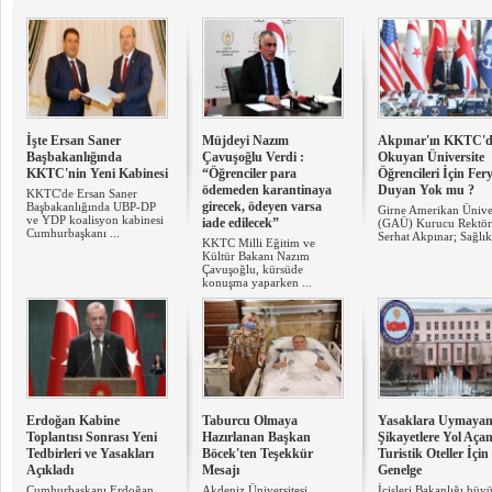
İşte Ersan Saner
Müjdeyi Nazım
Akpınar'ın KKTC'd
Başbakanlığında
Çavuşoğlu Verdi :
Okuyan Üniversite
KKTC'nin Yeni Kabinesi
“Öğrenciler para
Öğrencileri İçin Fer
ödemeden karantinaya
Duyan Yok mu ?
KKTC'de Ersan Saner
girecek, ödeyen varsa
Başbakanlığında UBP-DP
Girne Amerikan Üniver
ve YDP koalisyon kabinesi
iade edilecek”
(GAÜ) Kurucu Rektö
Cumhurbaşkanı ...
Serhat Akpınar; Sağlık 
KKTC Milli Eğitim ve
Kültür Bakanı Nazım
Çavuşoğlu, kürsüde
konuşma yaparken ...
Erdoğan Kabine
Taburcu Olmaya
Yasaklara Uymaya
Toplantısı Sonrası Yeni
Hazırlanan Başkan
Şikayetlere Yol Aça
Tedbirleri ve Yasakları
Böcek'ten Teşekkür
Turistik Oteller İçin
Açıkladı
Mesajı
Genelge
Cumhurbaşkanı Erdoğan
Akdeniz Üniversitesi
İçişleri Bakanlığı,büy