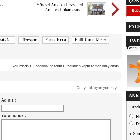
ÇOK
'da
Yöresel Antalya Lezzetleri
Antalya Lokantasında
FACE
raGücü
Rizespor
Faruk Koca
Halil Umut Meler
TWIT
Tweets
Yorumlarınızı Facebook hesabınız üzerinden yapın hemen onaylansın...
Onay bekleyen yorum yok.
ANK
Hande
H
De
Son