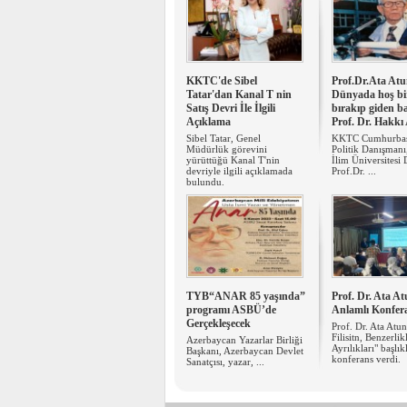
KKTC'de Sibel
Prof.Dr.Ata Atu
Tatar'dan Kanal T nin
Dünyada hoş bi
Satış Devri İle İlgili
bırakıp giden 
Açıklama
Prof. Dr. Hakkı
Sibel Tatar, Genel
KKTC Cumhurbaş
Müdürlük görevini
Politik Danışmanı
yürüttüğü Kanal T'nin
İlim Üniversitesi
devriyle ilgili açıklamada
Prof.Dr. ...
bulundu.
TYB“ANAR 85 yaşında”
Prof. Dr. Ata A
programı ASBÜ’de
Anlamlı Konfer
Gerçekleşecek
Prof. Dr. Ata Atun
Filisitn, Benzerlik
Azerbaycan Yazarlar Birliği
Ayrılıkları" başlıkl
Başkanı, Azerbaycan Devlet
konferans verdi.
Sanatçısı, yazar, ...