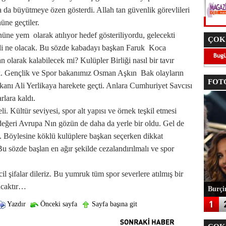
ha da büyütmeye özen gösterdi. Allah tan güvenlik görevlileri
üne geçtiler.
önüne yem olarak atılıyor hedef gösteriliyordu, gelecekti
ÇOK
imdi ne olacak. Bu sözde kabadayı başkan Faruk Koca
 olarak kalabilecek mi? Kulüpler Birliği nasıl bir tavır
 Gençlik ve Spor bakanımız Osman Aşkın Bak olayların
FOTO
Bakanı Ali Yerlikaya harekete geçti. Anlara Cumhuriyet Savcısı
arlara kaldı.
i. Kültür seviyesi, spor alt yapısı ve örnek teşkil etmesi
eğeri Avrupa Nın gözün de daha da yerle bir oldu. Gel de
. Böylesine köklü kulüplere başkan seçerken dikkat
Bu sözde başlan en ağır şekilde cezalandırılmalı ve spor
 şifalar dileriz. Bu yumruk tüm spor severlere atılmış bir
acaktır…
Burçin
Yazdır
Önceki sayfa
Sayfa başına git