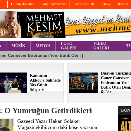
Günün Haberleri
Giriş Sayfam Yap
Favorilere Ekle
Künye
İletişim
FOTO
VİDEO
A
MÜZİK
MEDYA
T
GALERİ
GALERİ
Duayen Turizmc
Kamuran
Caner Cansever
Akkor'a Sahnede
Bodrumun Yeni
Yaş Günü
Butik Oteli Deni
Sürprizi
61 'de
: O Yumruğun Getirdikleri
GÜNÜ
Gazeeci Yazar Hakan Solaker
Magazinekibi.com daki köşe yazısına