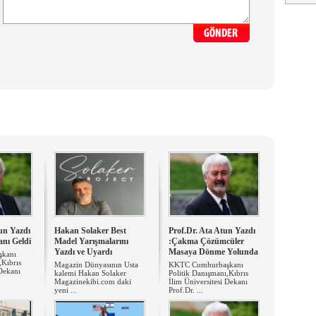
tun Yazdı
Hakan Solaker Best
Prof.Dr. Ata Atun Yazdı
anı Geldi
Madel Yarışmalarını
:Çakma Çözümcüler
Yazdı ve Uyardı
Masaya Dönme Yolunda
kanı
,Kıbrıs
Magazin Dünyasının Usta
KKTC Cumhurbaşkanı
 Dekanı
kalemi Hakan Solaker
Politik Danışmanı,Kıbrıs
Magazinekibi.com daki
İlim Üniversitesi Dekanı
yeni ...
Prof.Dr. ...