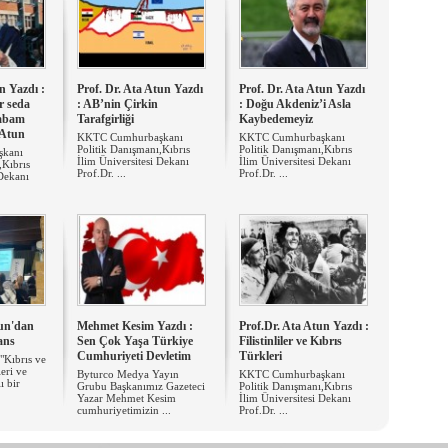
n Yazdı :
Prof. Dr. Ata Atun Yazdı
Prof. Dr. Ata Atun Yazdı
r seda
: AB’nin Çirkin
: Doğu Akdeniz’i Asla
babam
Tarafgirliği
Kaybedemeyiz
 Atun
KKTC Cumhurbaşkanı
KKTC Cumhurbaşkanı
Politik Danışmanı,Kıbrıs
Politik Danışmanı,Kıbrıs
kanı
İlim Üniversitesi Dekanı
İlim Üniversitesi Dekanı
,Kıbrıs
Prof.Dr. ...
Prof.Dr. ...
 Dekanı
tun'dan
Mehmet Kesim Yazdı :
Prof.Dr. Ata Atun Yazdı :
ans
Sen Çok Yaşa Türkiye
Filistinliler ve Kıbrıs
Cumhuriyeti Devletim
Türkleri
"Kıbrıs ve
leri ve
Byturco Medya Yayın
KKTC Cumhurbaşkanı
ı bir
Grubu Başkanımız Gazeteci
Politik Danışmanı,Kıbrıs
Yazar Mehmet Kesim
İlim Üniversitesi Dekanı
cumhuriyetimizin ...
Prof.Dr. ...