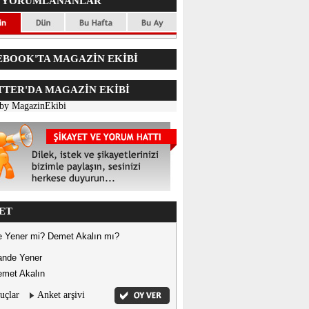
 YORUMLANANLAR
BOOK'TA MAGAZİN EKİBİ
TER'DA
MAGAZİN EKİBİ
 by MagazinEkibi
ET
 Yener mi? Demet Akalın mı?
ande Yener
met Akalın
uçlar
Anket arşivi