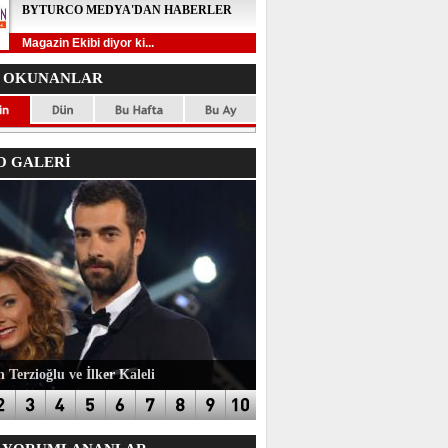
BYTURCO MEDYA'DAN HABERLER
Magazin Ekibi diyor ki...
 OKUNANLAR
 GALERİ
 Terzioğlu ve İlker Kaleli