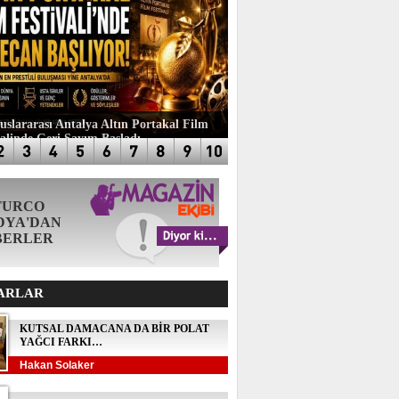
luslararası Antalya Altın Portakal Film
valinde Geri Sayım Başladı
TURCO
DYA'DAN
BERLER
ARLAR
KUTSAL DAMACANA DA BİR POLAT
YAĞCI FARKI…
Hakan Solaker