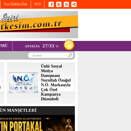
Son Dakika Ekle
RSS
27/33
ÜMÜ
ANTALYA
°C
Ünlü Sosyal
Medya
i
Danışmanı
Nurullah Özoğul
N.Ö. Markasıyla
z
Çok Özel
Kampanya
Düzenledi
N MANŞETLERİ