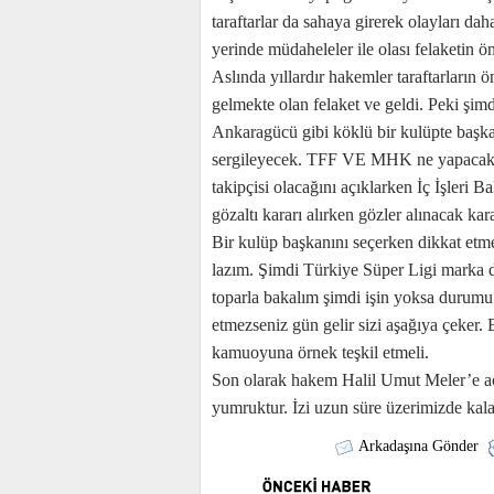
taraftarlar da sahaya girerek olayları da
yerinde müdaheleler ile olası felaketin ön
Aslında yıllardır hakemler taraftarların 
gelmekte olan felaket ve geldi. Peki ş
Ankaragücü gibi köklü bir kulüpte başkan
sergileyecek. TFF VE MHK ne yapacak.
takipçisi olacağını açıklarken İç İşleri 
gözaltı kararı alırken gözler alınacak kar
Bir kulüp başkanını seçerken dikkat etmel
lazım. Şimdi Türkiye Süper Ligi marka d
toparla bakalım şimdi işin yoksa durumu
etmezseniz gün gelir sizi aşağıya çeker. 
kamuoyuna örnek teşkil etmeli.
Son olarak hakem Halil Umut Meler’e acil
yumruktur. İzi uzun süre üzerimizde kal
Arkadaşına Gönder