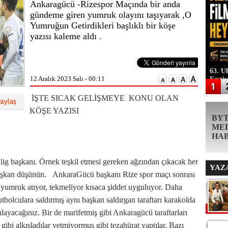
Ankaragücü -Rizespor Maçında bir anda
gündeme giren yumruk olayını taşıyarak ,O
Yumruğun Getirdikleri başlıklı bir köşe
yazısı kaleme aldı .
63. U
12 Aralık 2023 Salı - 00:11
Festi
İŞTE SICAK GELİŞMEYE KONU OLAN
KÖŞE YAZISI
BY
ME
HA
lig başkanı. Örnek teşkil etmesi gereken ağzından çıkacak her
YAZ
başkan düşünün. AnkaraGücü başkanı Rize spor maçı sonrası
yumruk atıyor, tekmeliyor kısaca şiddet uyguluyor. Daha
futbolculara saldırmış aynı başkan saldırgan taraftarı karakolda
layacağınız. Bir de marifetmiş gibi Ankaragücü taraftarları
 gibi alkışladılar yetmiyormuş gibi tezahürat yaptılar. Bazı