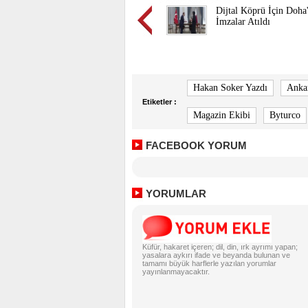
Dijtal Köprü İçin Doha
İmzalar Atıldı
Hakan Soker Yazdı
Anka
Etiketler :
Magazin Ekibi
Byturco
FACEBOOK YORUM
YORUMLAR
Küfür, hakaret içeren; dil, din, ırk ayrımı yapan;
yasalara aykırı ifade ve beyanda bulunan ve
tamamı büyük harflerle yazılan yorumlar
yayınlanmayacaktır.