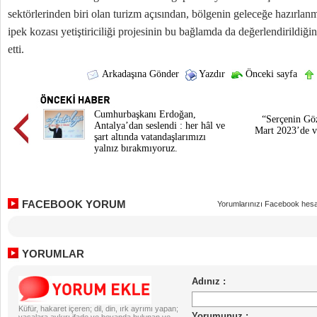
sektörlerinden biri olan turizm açısından, bölgenin geleceğe hazırla
ipek kozası yetiştiriciliği projesinin bu bağlamda da değerlendirildiğ
etti.
Arkadaşına Gönder
Yazdır
Önceki sayfa
Cumhurbaşkanı Erdoğan,
“Serçenin Göz
Antalya’dan seslendi : her hâl ve
Mart 2023’de v
şart altında vatandaşlarımızı
yalnız bırakmıyoruz.
FACEBOOK YORUM
Yorumlarınızı Facebook hesa
YORUMLAR
Küfür, hakaret içeren; dil, din, ırk ayrımı yapan;