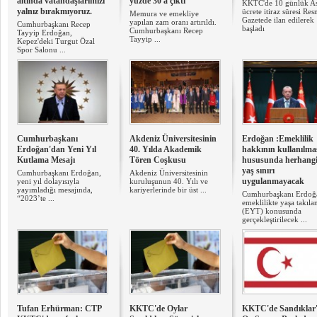
altında vatandaşlarımızı
yüzde 30'a çıktı
KKTC'de 10 günlük As
yalnız bırakmıyoruz.
ücrete itiraz süresi Res
Memura ve emekliye
Gazetede ilan edilerek
yapılan zam oranı artırıldı.
Cumhurbaşkanı Recep
başladı
Cumhurbaşkanı Recep
Tayyip Erdoğan,
Tayyip ...
Kepez'deki Turgut Özal
Spor Salonu ...
Cumhurbaşkanı
Akdeniz Üniversitesinin
Erdoğan :Emeklilik
Erdoğan'dan Yeni Yıl
40. Yılda Akademik
hakkının kullanılma
Kutlama Mesajı
Tören Coşkusu
hususunda herhangi
yaş sınırı
Cumhurbaşkanı Erdoğan,
Akdeniz Üniversitesinin
uygulanmayacak
yeni yıl dolayısıyla
kuruluşunun 40. Yılı ve
yayımladığı mesajında,
kariyerlerinde bir üst ...
Cumhurbaşkanı Erdoğ
“2023’te ...
emeklilikte yaşa takıla
(EYT) konusunda
gerçekleştirilecek ...
Tufan Erhürman: CTP
KKTC'de Oylar
KKTC'de Sandıklar