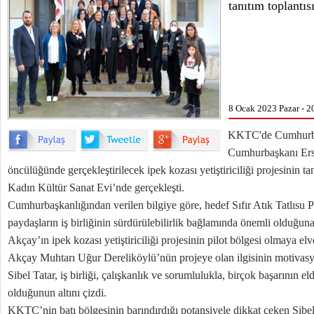
tanıtım toplantıs
8 Ocak 2023 Pazar - 2
KKTC'de Cumhurbaş
Cumhurbaşkanı Ersin
öncülüğünde gerçekleştirilecek ipek kozası yetiştiriciliği projesinin t
Kadın Kültür Sanat Evi’nde gerçekleşti.
Cumhurbaşkanlığından verilen bilgiye göre, hedef Sıfır Atık Tatlısu P
paydaşların iş birliğinin sürdürülebilirlik bağlamında önemli olduğuna
Akçay’ın ipek kozası yetiştiriciliği projesinin pilot bölgesi olmaya elve
Akçay Muhtarı Uğur Dereliköylü’nün projeye olan ilgisinin motivasyo
Sibel Tatar, iş birliği, çalışkanlık ve sorumlulukla, birçok başarının
olduğunun altını çizdi.
KKTC’nin batı bölgesinin barındırdığı potansiyele dikkat çeken Sibel