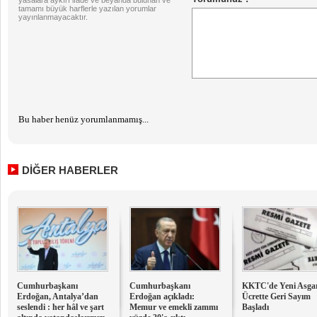
yasalara aykırı ifade ve beyanda bulunan ve
tamamı büyük harflerle yazılan yorumlar
yayınlanmayacaktır.
Bu haber henüz yorumlanmamış...
DİĞER HABERLER
Cumhurbaşkanı
Cumhurbaşkanı
KKTC'de Yeni Asga
Erdoğan, Antalya’dan
Erdoğan açıkladı:
Ücrette Geri Sayım
seslendi : her hâl ve şart
Memur ve emekli zammı
Başladı