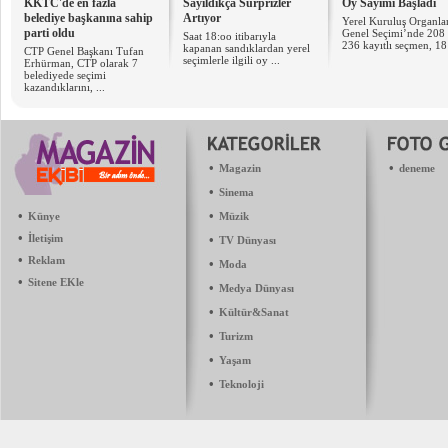
KKTC'de en fazla
Sayıldıkça Sürprizler
Oy Sayımı Başladı
belediye başkanına sahip
Artıyor
Yerel Kuruluş Organla
parti oldu
Genel Seçimi’nde 208 
Saat 18:oo itibarıyla
236 kayıtlı seçmen, 18 
kapanan sandıklardan yerel
CTP Genel Başkanı Tufan
seçimlerle ilgili oy ...
Erhürman, CTP olarak 7
belediyede seçimi
kazandıklarını, ...
•
•
Magazin
deneme
•
Sinema
•
•
Künye
Müzik
•
İletişim
•
TV Dünyası
•
Reklam
•
Moda
•
Sitene EKle
•
Medya Dünyası
•
Kültür&Sanat
•
Turizm
•
Yaşam
•
Teknoloji