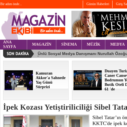
Bir adım önde...
Günün Haberleri
Giriş S
ANA
MAGAZİN
SİNEMA
MÜZİK
MEDYA
SAYFA
Duayen Turi
Kamuran
Caner Canse
Akkor'a Sahnede
Bodrumun Y
Yaş Günü
Butik Oteli 
Sürprizi
61 'de
İpek Kozası Yetiştiriliciliği Sibel Ta
Sibel Tatar’ın ö
KKTC'de ipek koza