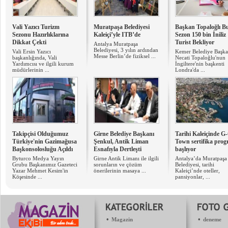
Vali Yazıcı Turizm
Muratpaşa Belediyesi
Başkan Topaloğlı B
Sezonu Hazırlıklarına
Kaleiçi’yle ITB’de
Sezon 150 bin İniliz
Dikkat Çekti
Turist Bekliyor
Antalya Muratpaşa
Belediyesi, 3 yılın ardından
Vali Ersin Yazıcı
Kemer Belediye Başka
Messe Berlin’de fiziksel ...
başkanlığında, Vali
Necati Topaloğlu'nun
Yardımcısı ve ilgili kurum
İngiltere'nin başkenti
müdürlerinin ...
Londra'da ...
Takipçisi Olduğumuz
Girne Belediye Başkanı
Tarihi Kaleiçinde G
Türkiye'nin Gazimağusa
Şenkul, Antik Liman
Town sertifika prog
Başkonsolosluğu Açıldı
Esnafıyla Dertleşti
başlıyor
Byturco Medya Yayın
Girne Antik Limanı ile ilgili
Antalya’da Muratpaşa
Grubu Başkanımız Gazeteci
sorunların ve çözüm
Belediyesi, tarihi
Yazar Mehmet Kesim'in
önerilerinin masaya ...
Kaleiçi’nde oteller,
Köşesinde ...
pansiyonlar, ...
•
•
Magazin
deneme