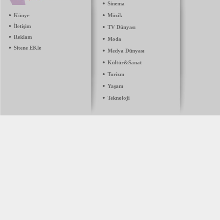
•
Sinema
•
•
Künye
Müzik
•
İletişim
•
TV Dünyası
•
Reklam
•
Moda
•
Sitene EKle
•
Medya Dünyası
•
Kültür&Sanat
•
Turizm
•
Yaşam
•
Teknoloji