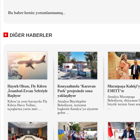
Bu haber henüz yorumlanmamış...
DİĞER HABERLER
Hayırlı Olsun, Fly Kıbrıs
Konyaaltında ‘Karavan
Muratpaşa Kaleiçi’y
,İstanbul-Ercan Seferiyle
Park’ projesinde sona
EMITT’te
Başlıyor
yaklaşılıyor
Antalya Muratpaşa
Belediyesi, dünyanın 
Kıbrıs’ın yeni havayolu Fly
Antalya Büyükşehir
büyük turizm fuarı ar
Kıbrıs Hava Yolları,
Belediyesi, turizmin
...
uçuşlarına yarın start ...
başkenti Antalya’ya ziyarete
gelen ...