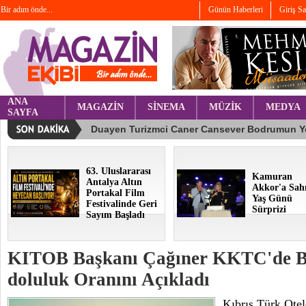
Bir adım önde...
Günün Haberleri
Giriş S
ANA
MAGAZİN
SİNEMA
MÜZİK
MEDYA
SAYFA
63. Uluslararası
Kamuran
Antalya Altın
Akkor'a Sah
Portakal Film
Yaş Günü
Festivalinde Geri
Sürprizi
Sayım Başladı
KITOB Başkanı Çağıner KKTC'de 
doluluk Oranını Açıkladı
Kıbrıs Türk Otel