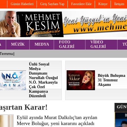
Günün Haberleri
Giriş Sayfam Yap
Favorilere Ekle
Künye
İletişim
FOTO
VİDEO
A
MÜZİK
MEDYA
T
GALERİ
GALERİ
Ünlü Sosyal
Medya
Danışmanı
Büyük Buluşma
Nurullah Özoğul
31 Temmuz
N.Ö. Markasıyla
Akşamı
Çok Özel
Kampanya
Düzenledi
aşırtan Karar!
GÜNÜ
Eylül ayında Murat Dalkılıç'tan ayrılan
Merve Boluğur, yeni kararını açıkladı