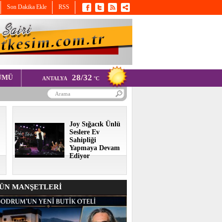
Son Dakika Ekle
RSS
28/32
ÜMÜ
ANTALYA
°C
Joy Sığacık Ünlü
Seslere Ev
Sahipliği
Yapmaya Devam
Ediyor
N MANŞETLERİ