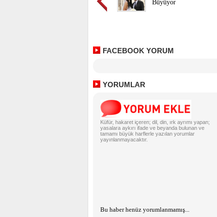
Büyüyor
FACEBOOK YORUM
YORUMLAR
Küfür, hakaret içeren; dil, din, ırk ayrımı yapan;
yasalara aykırı ifade ve beyanda bulunan ve
tamamı büyük harflerle yazılan yorumlar
yayınlanmayacaktır.
Bu haber henüz yorumlanmamış...