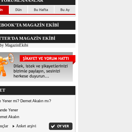
 YORUMLANANLAR
BOOK'TA MAGAZİN EKİBİ
TER'DA
MAGAZİN EKİBİ
 by MagazinEkibi
ET
 Yener mi? Demet Akalın mı?
ande Yener
met Akalın
uçlar
Anket arşivi