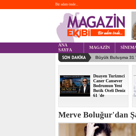
Bir adım önde...
ANA
MAGAZİN
SİNEM
SAYFA
Duayen Turizmci
Caner Cansever
Bodrumun Yeni
Butik Oteli Deniz
61 'de
Merve Boluğur'dan Ş