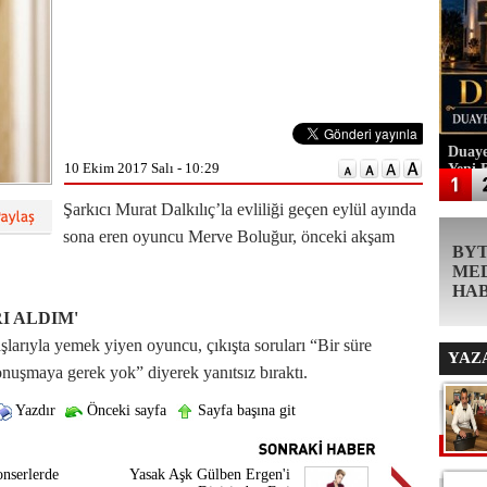
Duaye
10 Ekim 2017 Salı - 10:29
Yeni 
Şarkıcı Murat Dalkılıç’la evliliği geçen eylül ayında
sona eren oyuncu Merve Boluğur, önceki akşam
BY
ME
HA
I ALDIM'
larıyla yemek yiyen oyuncu, çıkışta soruları “Bir süre
YAZ
nuşmaya gerek yok” diyerek yanıtsız bıraktı.
Yazdır
Önceki sayfa
Sayfa başına git
nserlerde
Yasak Aşk Gülben Ergen'i