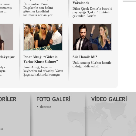
Yakalandı
Bir insan
Ünlü şarkıcı Pınar
basmamış
Dilşeker'in son halini
Dilan Çiçek Deniz'le başrolü
en ...
görenler kendisini
paylaştığı ‘Çukur’ dizisinin
tanımakta zorlanıyor
çekimleri Paris'te ...
Makyajsız
Pınar Altuğ: “Gidenin
Sıla Hamile Mi?
Yerine Kimse Gelmez”
Ünlü sanatçı Sıla'nın hamile
olduğu iddia edildi
edya
Pınar Altuğ, hayatını
jsız
kaybeden rol arkadaşı Vatan
tı
Şaşmaz hakkında konuştu
•
deneme
sı