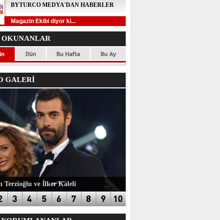
BYTURCO MEDYA'DAN HABERLER
Magazin Ekibi diyor ki...
 OKUNANLAR
 GALERİ
 Terzioğlu ve İlker Kaleli