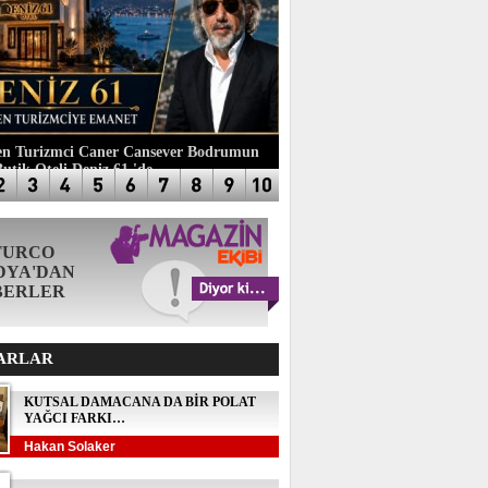
n Turizmci Caner Cansever Bodrumun
Butik Oteli Deniz 61 'de
TURCO
DYA'DAN
BERLER
ARLAR
KUTSAL DAMACANA DA BİR POLAT
YAĞCI FARKI…
Hakan Solaker