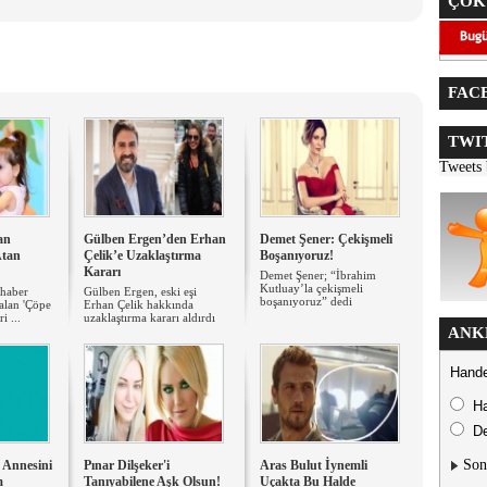
ÇOK
FACE
TWIT
Tweets
an
Gülben Ergen’den Erhan
Demet Şener: Çekişmeli
Atan
Çelik’e Uzaklaştırma
Boşanıyoruz!
Kararı
Demet Şener; “İbrahim
Kutluay’la çekişmeli
 haber
Gülben Ergen, eski eşi
boşanıyoruz” dedi
 alan 'Çöpe
Erhan Çelik hakkında
i ...
uzaklaştırma kararı aldırdı
ANK
Hande
H
De
Son
n Annesini
Pınar Dilşeker'i
Aras Bulut İynemli
m
Tanıyabilene Aşk Olsun!
Uçakta Bu Halde