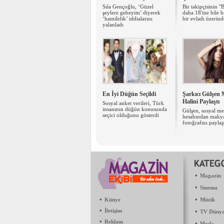
Sıla Gençoğlu, ‘Güzel
Bir takipçisinin "
şeylere gebeyim’ diyerek
daha 18'ine bile 
‘hamilelik’ iddialarını
bir evladı üzerind
yalanladı
En İyi Düğün Seçildi
Şarkıcı Gülşen 
Halini Paylaştı
Sosyal anket verileri, Türk
insanının düğün konusunda
Gülşen, sosyal m
seçici olduğunu gösterdi
hesabından makya
fotoğrafını paylaş
•
Magazin
•
Sinema
•
•
Künye
Müzik
•
İletişim
•
TV Dünya
•
Reklam
•
Moda