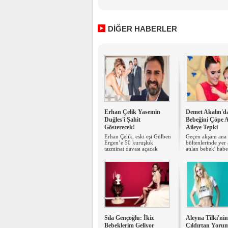
DİĞER HABERLER
Erhan Çelik Yasemin
Demet Akalın'd
Duğles'i Şahit
Bebeğini Çöpe 
Gösterecek!
Aileye Tepki
Erhan Çelik, eski eşi Gülben
Geçen akşam ana
Ergen’e 50 kuruşluk
bültenlerinde yer
tazminat davası açacak
atılan bebek' haber
Sıla Gençoğlu: İkiz
Aleyna Tilki'ni
Bebeklerim Geliyor
Çıldırtan Yoru