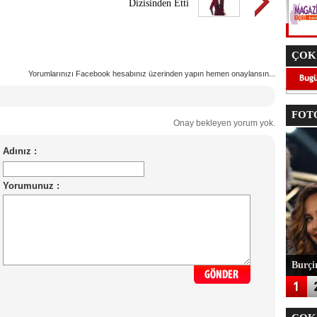
Dizisinden Etti
ÇOK
Yorumlarınızı Facebook hesabınız üzerinden yapın hemen onaylansın...
FOTO
Onay bekleyen yorum yok.
Burçin