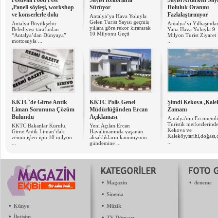
Festivali Food Fest
Sayısı Rekorlarla
Sayısı Artarken Say
,Paneli söyleşi, workshop
Sürüyor
Doluluk Oranını
ve konserlerle dolu
Fazlalaştırmıyor
Antalya’ya Hava Yoluyla
Gelen Turist Sayısı geçmiş
Antalya Büyükşehir
Antalya’yı Yılbaşında
yıllara göre rekor kırararak
Belediyesi tarafından
Yana Hava Yoluyla 9
10 Milyonu Geçti
“Antalya’dan Dünyaya”
Milyon Turist Ziyaret E
mottosuyla ...
...
KKTC'de Girne Antik
KKTC Polis Genel
Şimdi Kekova ,Kal
Liman Sorununa Çözüm
Müdürlüğünden Ercan
Zamanı
Bulundu
Açıklaması
Antalya'nın En önemli
Turistik merkezlerind
KKTC Bakanlar Kurulu,
Yeni Açılan Ercan
Kekova ve
Girne Antik Liman’daki
Havalimanında yaşanan
Kaleköy,tarihi,doğası,
zemin işleri için 10 milyon
aksaklıkların kamuoyunu
...
...
gündemine ...
•
•
Magazin
deneme
•
Sinema
•
•
Künye
Müzik
•
İletişim
•
TV Dünyası