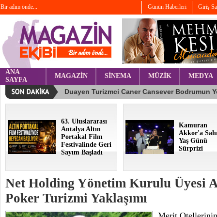
Bir adım önde...
Günün Haberleri
Giriş S
ANA
MAGAZİN
SİNEMA
MÜZİK
MEDYA
SAYFA
63. Uluslararası
Kamuran
Antalya Altın
Akkor'a Sah
Portakal Film
Yaş Günü
Festivalinde Geri
Sürprizi
Sayım Başladı
Net Holding Yönetim Kurulu Üyesi A
Poker Turizmi Yaklaşımı
Merit Otellerini