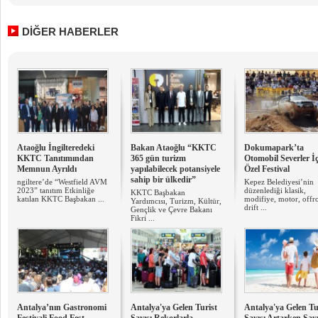
DİĞER HABERLER
Ataoğlu İngilteredeki
Bakan Ataoğlu “KKTC
Dokumapark’ta
KKTC Tanıtımından
365 gün turizm
Otomobil Severler İ
Memnun Ayrıldı
yapılabilecek potansiyele
Özel Festival
sahip bir ülkedir”
ngiltere’de “Westfield AVM
Kepez Belediyesi’nin
2023” tanıtım Etkinliğe
düzenlediği klasik,
KKTC Başbakan
katılan KKTC Başbakan ...
modifiye, motor, offr
Yardımcısı, Turizm, Kültür,
drift ...
Gençlik ve Çevre Bakanı
Fikri ...
Antalya’nın Gastronomi
Antalya'ya Gelen Turist
Antalya'ya Gelen Tu