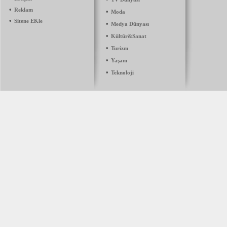
•
Reklam
•
Moda
•
Sitene EKle
•
Medya Dünyası
•
Kültür&Sanat
•
Turizm
•
Yaşam
•
Teknoloji