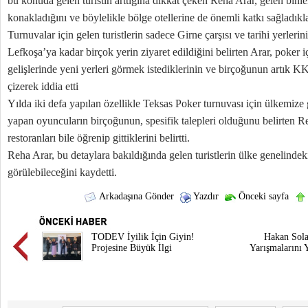
bu konuda gelen turistin arttığına dikkat çeken Reha Arar, gelen binler
konakladığını ve böylelikle bölge otellerine de önemli katkı sağladıkla
Turnuvalar için gelen turistlerin sadece Girne çarşısı ve tarihi yerler
Lefkoşa’ya kadar birçok yerin ziyaret edildiğini belirten Arar, poker 
gelişlerinde yeni yerleri görmek istediklerinin ve birçoğunun artık KKT
çizerek iddia etti
Yılda iki defa yapılan özellikle Teksas Poker turnuvası için ülkemize
yapan oyuncuların birçoğunun, spesifik talepleri olduğunu belirten Re
restoranları bile öğrenip gittiklerini belirtti.
Reha Arar, bu detaylara bakıldığında gelen turistlerin ülke genelinde
görülebileceğini kaydetti.
Arkadaşına Gönder
Yazdır
Önceki sayfa
TODEV İyilik İçin Giyin!
Hakan Sola
Projesine Büyük İlgi
Yarışmalarını 