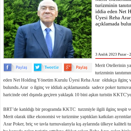
turizminin tanıt
iddia eden Net 
Üyesi Reha Arar 
açıklamada bulu
3 Aralık 2023 Pazar - 
Merit Otellerinin y
turizminin tanıtımı
eden Net Holding Yönetim Kurulu Üyesi Reha Arar oldukça ilginç ve
bulundu.Arar o ilginç ve iddialı açıklamasında sadece poker turnuval
haricinde otel dışında geçiren yaklaşık 10 bini aşkın turistin KKTC'ye
BRT’de katıldığı bir programda KKTC turzmiyle ilgili ilginç tespit ve
Merit olarak ülke ekonomisi ve turizmine yaptıkları katkıları ayrıntıları
Arar Poker, briç ve tavla turnuvalarıyla kış aylarında ülkeye kaliteli tu