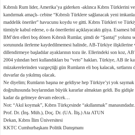
Kıbrıslı Rum lider, Amerika’ya giderken -aklınca Kıbrıs Türklerini v
kandırmak amaçlı- cebine “Kıbrıslı Türklere sağlanacak yeni imkanlar
maddelik öneriler” havucunu koydu ve gitti. Kıbrıs Türkleri ve Türkiye
tümüyle kabul ederse, o da önerilerini açıklayacaktı güya. Esamesi b
BM’den elleri boş dönen Kıbrıslı Rumlar, şimdi de “Şantaj” yolunu seç
sorununda ilerleme kaydedilmemesi halinde, AB-Türkiye ilişkilerine 
dillendirmeye başladılar ayaklarının tozu ile. Ellerindeki son koz, AB’
2004 yılından beri kullandıkları bu “veto” hakları. Türkiye, AB ile ka
müzakerelerinden vazgeçtiği gün Rumların eli boş kalacak, sırtlarını 
duvarlar da yıkılmış olacak.
Ne diyelim; Rumların başına ne geldiyse hep Türkiye’yi yok saymak 
doğrultusunda boylarından büyük kararlar almaktan geldi. Bu gidişle
kadar da gelmeye devam edecek…
Not: “Akıl koymak”, Kıbrıs Türkçesinde “akıllanmak” manasındadır.
Prof. Dr. (İnş. Müh.), Doç. Dr. (UA. İliş.) Ata ATUN
Dekan, Kıbrıs İlim Üniversitesi
KKTC Cumhurbaşkanı Politik Danışmanı