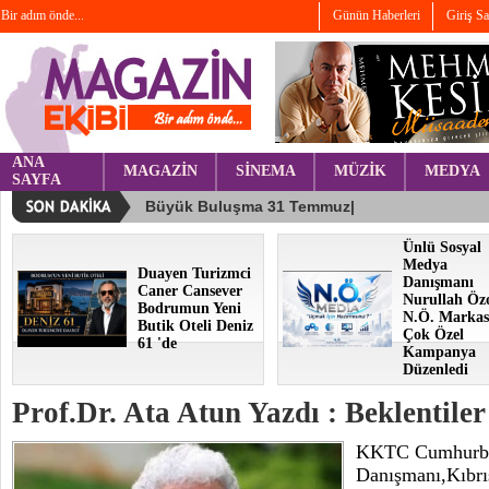
Bir adım önde...
Günün Haberleri
Giriş S
ANA
MAGAZİN
SİNEMA
MÜZİK
MEDYA
SAYFA
Ünlü Sosyal
Medya
Duayen Turizmci
Danışmanı
Caner Cansever
Nurullah Öz
Bodrumun Yeni
N.Ö. Markas
Butik Oteli Deniz
Çok Özel
61 'de
Kampanya
Düzenledi
Prof.Dr. Ata Atun Yazdı : Beklentiler
KKTC Cumhurbaş
Danışmanı,Kıbrıs