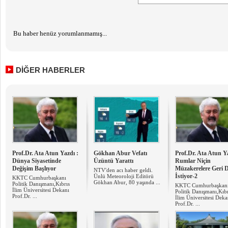
Bu haber henüz yorumlanmamış...
DİĞER HABERLER
Prof.Dr. Ata Atun Yazdı :
Gökhan Abur Vefatı
Prof.Dr. Ata Atun Ya
Dünya Siyasetinde
Üzüntü Yarattı
Rumlar Niçin
Değişim Başlıyor
Müzakerelere Geri 
NTV'den acı haber geldi.
İstiyor-2
Ünlü Meteoroloji Editörü
KKTC Cumhurbaşkanı
Gökhan Abur, 80 yaşında ...
Politik Danışmanı,Kıbrıs
KKTC Cumhurbaşkan
İlim Üniversitesi Dekanı
Politik Danışmanı,Kıbr
Prof.Dr. ...
İlim Üniversitesi Deka
Prof.Dr. ...