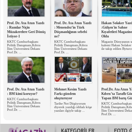
Prof. Dr. Ata Atun Yazdı
Prof. Dr. Ata Atun Yazdı
Hakan Solaker Yazd
: Rumlar Niçin
: Menendez’in Türk
:Gülşen'in Sahne
Müzakerelere Geri Dönüş
Düşmanlığının sebebi
Kıyafetleri Magazin
İstiyor-1
ne?
Oldu
KKTC Cumhurbaşkanı
KKTC Cumhurbaşkanı
Magazin Dünyasının u
Politik Danışmanı,Kıbrıs
Politik Danışmanı,Kıbrıs
kalemi Hakan Solaker 
İlim Üniversitesi Dekanı
İlim Üniversitesi Dekanı
ile takip edilen Byturco
Prof.Dr. ...
Prof.Dr. ...
Prof. Dr. Ata Atun Yazdı
Mehmet Kesim Yazdı
Prof.Dr. Ata Atun Ya
: ​BM kimi koruyor?
Farkı gündem
Kıbrıs’ta Taraflı Gö
oluşturuyor
Yapan BM barış Gü
KKTC Cumhurbaşkanı
Politik Danışmanı,Kıbrıs
Tarihe Not Düşüyorum
KKTC Cumhurbaşkan
İlim Üniversitesi Dekanı
diyerek yazdığı iddialı köşe
Politik Danışmanı,Kıbr
Prof.Dr. ...
yazıları ilgiyle takip ...
İlim Üniversitesi Deka
Prof.Dr. ...