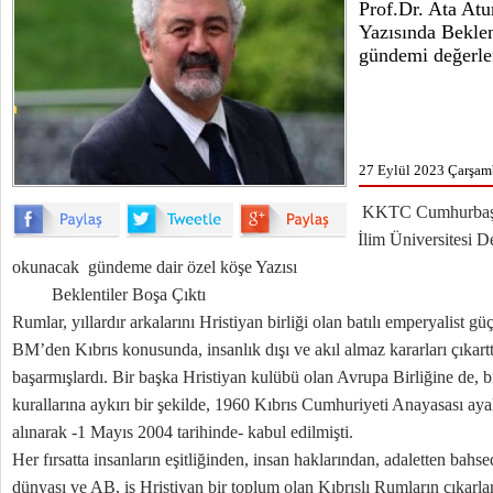
Prof.Dr. Ata At
Yazısında Beklent
gündemi değerle
27 Eylül 2023 Çarşam
KKTC Cumhurbaşka
İlim Üniversitesi D
okunacak gündeme dair özel köşe Yazısı
Beklentiler Boşa Çıktı
Rumlar, yıllardır arkalarını Hristiyan birliği olan batılı emperyalist gü
BM’den Kıbrıs konusunda, insanlık dışı ve akıl almaz kararları çıkart
başarmışlardı. Bir başka Hristiyan kulübü olan Avrupa Birliğine de, b
kurallarına aykırı bir şekilde, 1960 Kıbrıs Cumhuriyeti Anayasası ayak
alınarak -1 Mayıs 2004 tarihinde- kabul edilmişti.
Her fırsatta insanların eşitliğinden, insan haklarından, adaletten bahs
dünyası ve AB, iş Hristiyan bir toplum olan Kıbrıslı Rumların çıkarlar