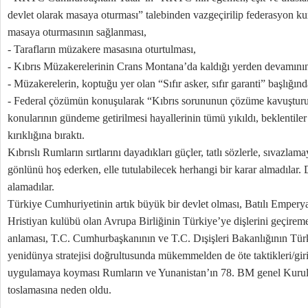
devlet olarak masaya oturması” talebinden vazgeçirilip federasyon ku
masaya oturmasının sağlanması,
- Tarafların müzakere masasına oturtulması,
- Kıbrıs Müzakerelerinin Crans Montana’da kaldığı yerden devamını
- Müzakerelerin, koptuğu yer olan “Sıfır asker, sıfır garanti” başlığın
- Federal çözümün konuşularak “Kıbrıs sorununun çözüme kavuştur
konularının gündeme getirilmesi hayallerinin tümü yıkıldı, beklentiler
kırıklığına bıraktı.
Kıbrıslı Rumların sırtlarını dayadıkları güçler, tatlı sözlerle, sıvazla
gönlünü hoş ederken, elle tutulabilecek herhangi bir karar almadılar
alamadılar.
Türkiye Cumhuriyetinin artık büyük bir devlet olması, Batılı Emperyal
Hristiyan kulübü olan Avrupa Birliğinin Türkiye’ye dişlerini geçirem
anlaması, T.C. Cumhurbaşkanının ve T.C. Dışişleri Bakanlığının Tür
yenidünya stratejisi doğrultusunda mükemmelden de öte taktikleri/giri
uygulamaya koyması Rumların ve Yunanistan’ın 78. BM genel Kuru
toslamasına neden oldu.