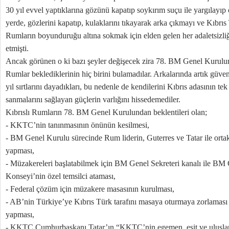
30 yıl evvel yaptıklarına gözünü kapatıp soykırım suçu ile yargılayıp
yerde, gözlerini kapatıp, kulaklarını tıkayarak arka çıkmayı ve Kıbrı
Rumların boyunduruğu altına sokmak için elden gelen her adaletsizli
etmişti.
Ancak görünen o ki bazı şeyler değişecek zira 78. BM Genel Kurulun
Rumlar beklediklerinin hiç birini bulamadılar. Arkalarında artık güven
yıl sırtlarını dayadıkları, bu nedenle de kendilerini Kıbrıs adasının tek
sanmalarını sağlayan güçlerin varlığını hissedemediler.
Kıbrıslı Rumların 78. BM Genel Kurulundan beklentileri olan;
- KKTC’nin tanınmasının önünün kesilmesi,
- BM Genel Kurulu sürecinde Rum liderin, Guterres ve Tatar ile orta
yapması,
- Müzakereleri başlatabilmek için BM Genel Sekreteri kanalı ile BM
Konseyi’nin özel temsilci ataması,
- Federal çözüm için müzakere masasının kurulması,
- AB’nin Türkiye’ye Kıbrıs Türk tarafını masaya oturmaya zorlaması 
yapması,
- KKTC Cumhurbaşkanı Tatar’ın “KKTC’nin egemen, eşit ve uluslara