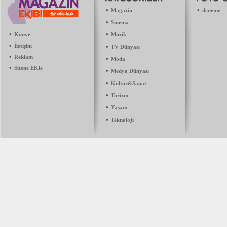
•
•
Magazin
deneme
•
Sinema
•
•
Künye
Müzik
•
İletişim
•
TV Dünyası
•
Reklam
•
Moda
•
Sitene EKle
•
Medya Dünyası
•
Kültür&Sanat
•
Turizm
•
Yaşam
•
Teknoloji