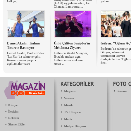
Gökçe, ...
yaban ...
(GAÜ) uygulama oteli, Le
Chateau Lambousa ...
Demet Akalın: Kafam
Ünlü Çiftten Sneijder'in
Gülşen: “Oğlum Aç
Ticarete Basmıyor
Mekânına Ziyaret
Bodrum’da sahneye ç
Gülşen, sahnesini
Demet Akalın, Bodrum’daki
Futbolcu Weslet Sneijder,
uzatmasını isteyen
‘La Plaj’da sahneye çıktı.
İbiza'da mekan açtı.
dinleyicilerine ‘Oğlum
Konser öncesi çarpıcı
Futbolcunun mekanını
dedi
açıklamalar yaptı
Acun ...
•
•
Magazin
deneme
•
Sinema
•
•
Künye
Müzik
•
İletişim
•
TV Dünyası
•
Reklam
•
Moda
•
Sitene EKle
•
Medya Dünyası