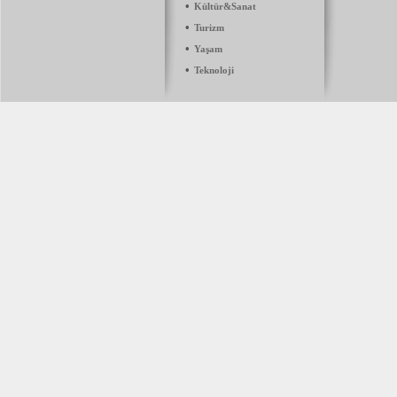
•
Kültür&Sanat
•
Turizm
•
Yaşam
•
Teknoloji