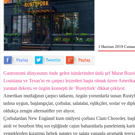
1 Haziran 2019 Cumart
Gastronomi dünyasının önde gelen isimlerinden ünlü şef Murat Bozok
Louisiana ve Texas'ın en çarpıcı lezzetleri başta olmak üzere Amerik
yaratan dekoru ve özgün konsepti ile ‘Rustyfork’ dikkat çekiyor.
Amerikan mutfağının çarpıcı tatlarını, özgün yorumlarla sunan Rust
tadına uygun, başlangıçlar, çorbalar, salatalar, eşlikçiler, soslar ve diple
oldukça zengin alternatifler yer alıyor.
Çorbalardan New England kum midyesi çorbası Clam Chowder, başlan
aioli ve bourbon bbq sos eşliğinde cajun baharatlarla panelenmiş kar
yemeklerden kızarmış bebek patates ve salata yanında aromatik tereyağ