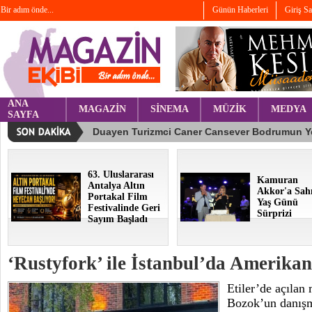
Bir adım önde...
Günün Haberleri
Giriş S
ANA
MAGAZİN
SİNEMA
MÜZİK
MEDYA
SAYFA
63. Uluslararası
Kamuran
Antalya Altın
Akkor'a Sah
Portakal Film
Yaş Günü
Festivalinde Geri
Sürprizi
Sayım Başladı
‘Rustyfork’ ile İstanbul’da Amerika
Etiler’de açılan
Bozok’un danışm