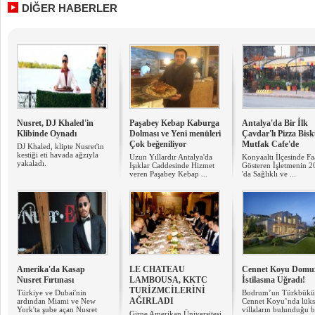
DİĞER HABERLER
Nusret, DJ Khaled'in
Paşabey Kebap Kaburga
Antalya'da Bir İlk
Klibinde Oynadı
Dolması ve Yeni menüleri
Çavdar'lı Pizza Bisk
Çok beğeniliyor
Mutfak Cafe'de
DJ Khaled, klipte Nusret'in
kestiği eti havada ağzıyla
Uzun Yıllardır Antalya'da
Konyaaltı İlçesinde Fa
yakaladı.
Işıklar Caddesinde Hizmet
Gösteren İşletmenin 
veren Paşabey Kebap ...
'da Sağlıklı ve ...
Amerika'da Kasap
LE CHATEAU
Cennet Koyu Domu
Nusret Fırtınası
LAMBOUSA, KKTC
İstilasına Uğradı!
TURİZMCİLERİNİ
Türkiye ve Dubai'nin
Bodrum’un Türkbükü
AĞIRLADI
ardından Miami ve New
Cennet Koyu’nda lüks
York'ta şube açan Nusret
villaların bulunduğu b
Girne Amerikan Üniversitesi