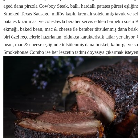
aged dana pirzola Cowboy Steak, ballı, hardallı patates püresi eşliğin
Smoked Texas Sausage, milföy kaplı, kremalı sotelenmiş tavuk ve s
patates kızartması ve coleslawla beraber servis edilen barbekü soslu 
ekmeği, baked bean, mac & cheese ile beraber tütsülenmiş dana brisk
biri özel reçetelerle hazırlanan, oldukça karakteristik tatlar yer alıyo
bean, mac & cheese eşliğinde tütsülenmiş dana brisket, kaburga ve sos
Smokehouse Combo ise her lezzetin tadını doyasıya çıkarmak isteyen