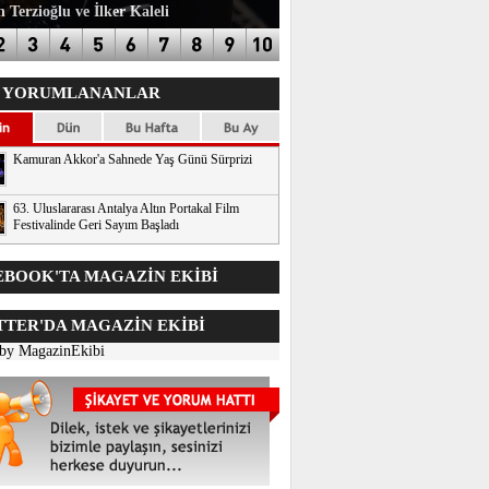
 Terzioğlu ve İlker Kaleli
 YORUMLANANLAR
Kamuran Akkor'a Sahnede Yaş Günü Sürprizi
63. Uluslararası Antalya Altın Portakal Film
Festivalinde Geri Sayım Başladı
BOOK'TA MAGAZİN EKİBİ
TER'DA
MAGAZİN EKİBİ
 by MagazinEkibi