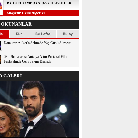
BYTURCO MEDYA'DAN HABERLER
Magazin Ekibi diyor ki...
 OKUNANLAR
Kamuran Akkor'a Sahnede Yaş Günü Sürprizi
63. Uluslararası Antalya Altın Portakal Film
Festivalinde Geri Sayım Başladı
 GALERİ