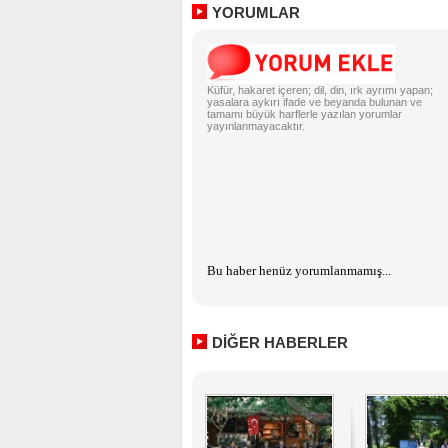
YORUMLAR
Küfür, hakaret içeren; dil, din, ırk ayrımı yapan;
yasalara aykırı ifade ve beyanda bulunan ve
tamamı büyük harflerle yazılan yorumlar
yayınlanmayacaktır.
Bu haber henüz yorumlanmamış...
DİĞER HABERLER