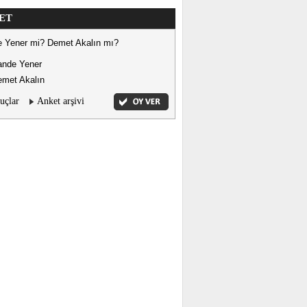
ET
 Yener mi? Demet Akalın mı?
ande Yener
met Akalın
uçlar
Anket arşivi