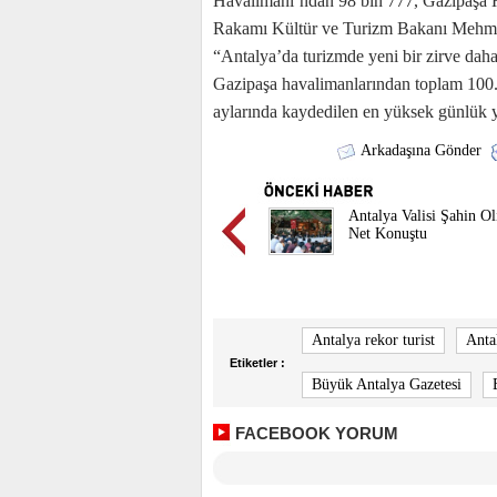
Havalimanı’ndan 98 bin 777, Gazipaşa Ha
Rakamı Kültür ve Turizm Bakanı Mehmet
“Antalya’da turizmde yeni bir zirve dah
Gazipaşa havalimanlarından toplam 100.6
aylarında kaydedilen en yüksek günlük ya
Arkadaşına Gönder
Antalya Valisi Şahin O
Net Konuştu
Antalya rekor turist
Anta
Etiketler :
Büyük Antalya Gazetesi
FACEBOOK YORUM