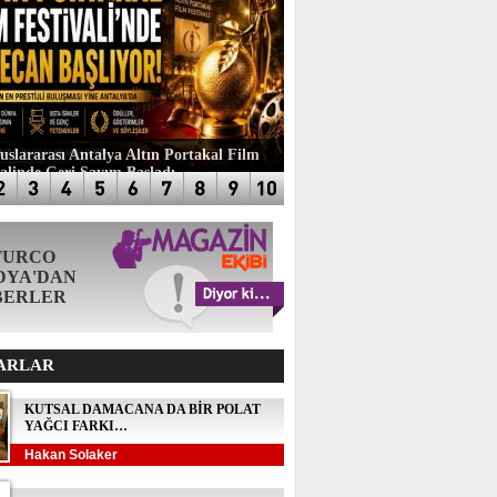
luslararası Antalya Altın Portakal Film
valinde Geri Sayım Başladı
TURCO
DYA'DAN
BERLER
ARLAR
KUTSAL DAMACANA DA BİR POLAT
YAĞCI FARKI…
Hakan Solaker