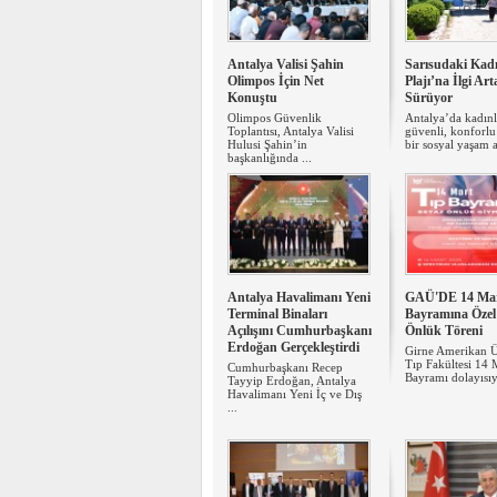
Antalya Valisi Şahin
Sarısudaki Kadı
Olimpos İçin Net
Plajı’na İlgi Ar
Konuştu
Sürüyor
Olimpos Güvenlik
Antalya’da kadınl
Toplantısı, Antalya Valisi
güvenli, konforlu 
Hulusi Şahin’in
bir sosyal yaşam al
başkanlığında ...
Antalya Havalimanı Yeni
GAÜ'DE 14 Mar
Terminal Binaları
Bayramına Özel
Açılışını Cumhurbaşkanı
Önlük Töreni
Erdoğan Gerçekleştirdi
Girne Amerikan Ün
Tıp Fakültesi 14 
Cumhurbaşkanı Recep
Bayramı dolayısıyl
Tayyip Erdoğan, Antalya
Havalimanı Yeni İç ve Dış
...