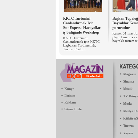
KKTC Turizmini
Başkan Topaloğ
Canlandırmak İçin
Bayraklar Keme
SunExpress Havayolları
gururudur
iş birliğinde Workshop
Kemer 51 mavi ba
plajı, 1 marina v
KKTC Turizmini
bayraklı turizm te
Canlandırmak için KKTC
Başbakan Yardımcılığı,
Turizm, Kültür, ...
•
Magazin
•
Sinema
•
•
Künye
Müzik
•
İletişim
•
TV Dünya
•
Reklam
•
Moda
•
Sitene EKle
•
Medya Dü
•
Kültür&S
•
Turizm
•
Yaşam