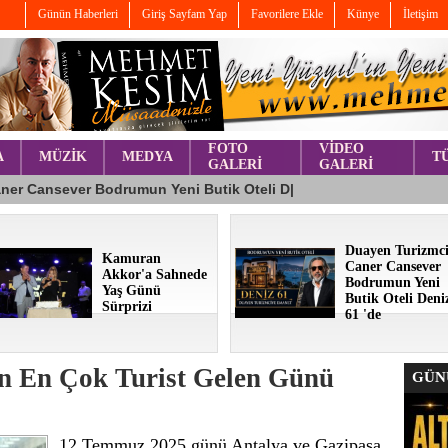
Günün Haberleri
Giriş Sayfam Yap
Favorilere Ekle
Künye
İletişim
FOTO
VİDEO
A
MÜZİK
MEDYA
T
GALERİ
GALERİ
Duayen Turizmc
Kamuran
Caner Cansever
Akkor'a Sahnede
Bodrumun Yeni
Yaş Günü
Butik Oteli Deni
Sürprizi
61 'de
ın En Çok Turist Gelen Günü
GÜNÜ
12 Temmuz 2025 günü Antalya ve Gazipaşa