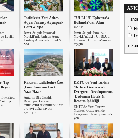
ANK
nlar
Tatilcilerin Yeni Adresi
TUI BLUE Ephesus’a
Hande
tarak
Aqua Fantasy Aquapark
Hollanda’dan Altın
Hotel & Spa
Ödül!
H
ara
İzmir Selçuk Pamucak
İzmir Selçuk Pamucak
De
ve keyifli
Mevkii’nde bulnan Aqua
Mevkii’ndeki TUI BLUE
anı ...
Fantasy Aquapark Hotel &
Ephesus , Hollanda’nın en
Spa ...
saygın ...
Son
t Tıp
Karavan tatilcilerine Özel
KKTC'de Yeni Turizm
 Beyaz
,Lara Karavan Park
Merkezi Gaziveren'e
Yaza Hazır
Evergreen Developments
-Dedeman Hotels &
iversitesi
Antalya Büyükşehir
Resorts İşbirliği
Mart Tıp
Belediyesi karavan
a ...
tatilcilerini sevindirecek bir
KKTC'de Yeni Turizm
projeyi daha hayata
Merkezi Gaziveren'de
geçiriyor.
Evergreen Developments’in
yeni ...