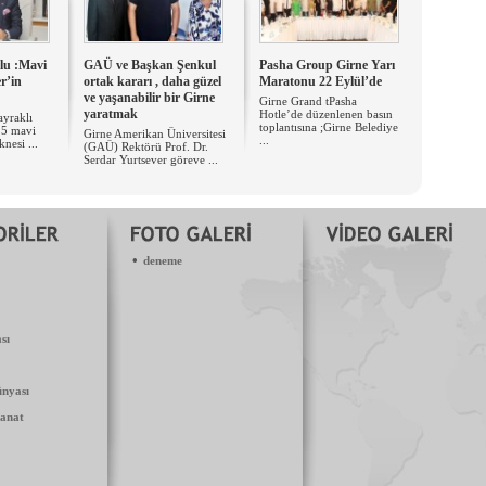
lu :Mavi
GAÜ ve Başkan Şenkul
Pasha Group Girne Yarı
r’in
ortak kararı , daha güzel
Maratonu 22 Eylül’de
ve yaşanabilir bir Girne
Girne Grand tPasha
yaratmak
Hotle’de düzenlenen basın
yraklı
toplantısına ;Girne Belediye
e 5 mavi
Girne Amerikan Üniversitesi
...
knesi ...
(GAÜ) Rektörü Prof. Dr.
Serdar Yurtsever göreve ...
•
deneme
sı
nyası
anat