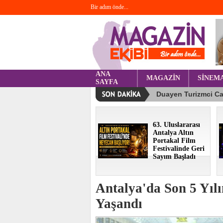
Bir adım önde...
ANA
MAGAZİN
SİNEM
SAYFA
63. Uluslararası
Antalya Altın
Portakal Film
Festivalinde Geri
Sayım Başladı
Antalya'da Son 5 Yıl
Yaşandı