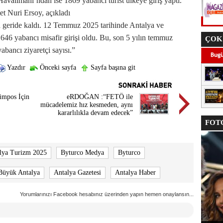
valimanı’ndan ise 1869 yabancı turist ülkeye giriş yaptı.
 Nuri Ersoy, açıkladı
a geride kaldı. 12 Temmuz 2025 tarihinde Antalya ve
46 yabancı misafir girişi oldu. Bu, son 5 yılın temmuz
ÇOK
bancı ziyaretçi sayısı.”
Yazdır
Önceki sayfa
Sayfa başına git
limpos İçin
eRDOĞAN :“FETÖ ile
mücadelemiz hız kesmeden, aynı
kararlılıkla devam edecek”
FOTO
lya Turizm 2025
Byturco Medya
Byturco
Büyük Antalya
Antalya Gazetesi
Antalya Haber
Yorumlarınızı Facebook hesabınız üzerinden yapın hemen onaylansın...