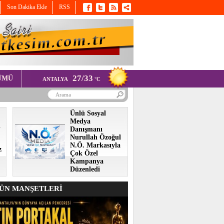
Son Dakika Ekle
RSS
27/33
ÜMÜ
ANTALYA
°C
Ünlü Sosyal
Medya
i
Danışmanı
Nurullah Özoğul
N.Ö. Markasıyla
z
Çok Özel
Kampanya
Düzenledi
N MANŞETLERİ