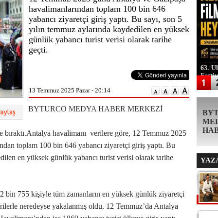
havalimanlarından toplam 100 bin 646
yabancı ziyaretçi giriş yaptı. Bu sayı, son 5
yılın temmuz aylarında kaydedilen en yüksek
günlük yabancı turist verisi olarak tarihe
geçti.
63. U
Festi
13 Temmuz 2025 Pazar - 20:14
BYTURCO MEDYA HABER MERKEZİ
BY
ME
HA
de bıraktı.Antalya havalimanı verilere göre, 12 Temmuz 2025
dan toplam 100 bin 646 yabancı ziyaretçi giriş yaptı. Bu
dilen en yüksek günlük yabancı turist verisi olarak tarihe
YAZ
02 bin 755 kişiyle tüm zamanların en yüksek günlük ziyaretçi
 verilerle neredeyse yakalanmış oldu. 12 Temmuz’da Antalya