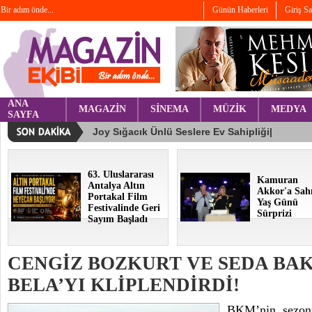
Bir adım önde...
Günün Haberleri
Giriş S
ANA
MAGAZİN
SİNEMA
MÜZİK
MEDYA
SAYFA
63. Uluslararası
Kamuran
Antalya Altın
Akkor'a Sah
Portakal Film
Yaş Günü
Festivalinde Geri
Sürprizi
Sayım Başladı
CENGİZ BOZKURT VE SEDA BA
BELA’YI KLİPLENDİRDİ!
BKM’nin, sezonu