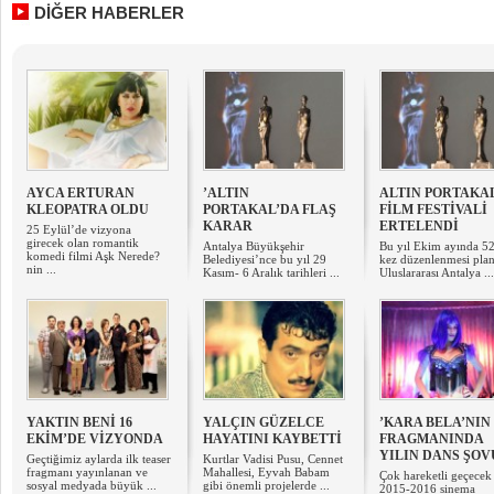
DİĞER HABERLER
AYCA ERTURAN
’ALTIN
ALTIN PORTAKA
KLEOPATRA OLDU
PORTAKAL’DA FLAŞ
FİLM FESTİVALİ
KARAR
ERTELENDİ
25 Eylül’de vizyona
girecek olan romantik
Antalya Büyükşehir
Bu yıl Ekim ayında 52
komedi filmi Aşk Nerede?
Belediyesi’nce bu yıl 29
kez düzenlenmesi pla
nin ...
Kasım- 6 Aralık tarihleri ...
Uluslararası Antalya ...
YAKTIN BENİ 16
YALÇIN GÜZELCE
’KARA BELA’NIN
EKİM’DE VİZYONDA
HAYATINI KAYBETTİ
FRAGMANINDA
YILIN DANS ŞOV
Geçtiğimiz aylarda ilk teaser
Kurtlar Vadisi Pusu, Cennet
fragmanı yayınlanan ve
Mahallesi, Eyvah Babam
Çok hareketli geçecek
sosyal medyada büyük ...
gibi önemli projelerde ...
2015-2016 sinema