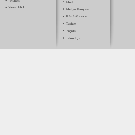
•
Reklam
•
Moda
•
Sitene EKle
•
Medya Dünyası
•
Kültür&Sanat
•
Turizm
•
Yaşam
•
Teknoloji