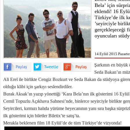
Bela’ için sürpri
eklendi! 16 Eyl
Türkiye’de ilk k
’seyirciyle birlik
gerçekleşeceği fi
oyuncuları stüdy
14 Eylül 2015 Pazartes
Şarkının en büyük ö
Seda Bakan’ın müzis
Ali Erel ile birlikte Cengiz Bozkurt ve Seda Bakan da stüdyoya girere
olduğu klibi için şarkıyı seslendirdiler.
Burak Aksak’ın yazıp yönettiği ‘Kara Bela’nın ilk gösterimi 16 Eyl
Cemil Topuzlu Açıkhava Sahnesi’nde, binlerce seyirciyle birlikte ger
Seyircileri, kırmızı halıda yürüme heyecanının yanı sıra başka sürpriz
ilk gösterimi için biletler Biletix’te satış’ta.
Merakla beklenen film 18 Eylül’de de tüm Türkiye’de vizyonda!